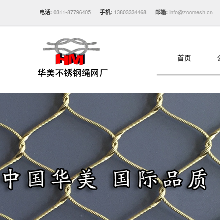
0311-87796405
13803334468
info@zoomesh.cn
电话:
手机:
邮箱:
首页