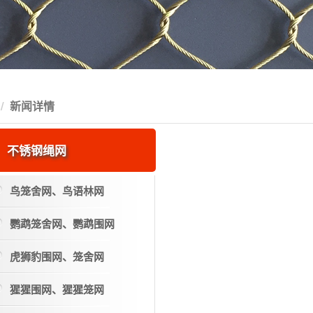
新闻详情
不锈钢绳网
鸟笼舍网、鸟语林网
鹦鹉笼舍网、鹦鹉围网
虎狮豹围网、笼舍网
猩猩围网、猩猩笼网