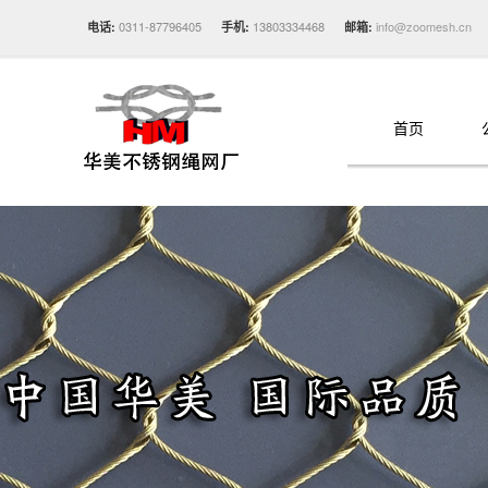
0311-87796405
13803334468
info@zoomesh.cn
电话:
手机:
邮箱:
首页