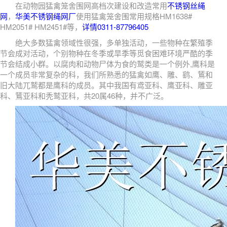
在动物园猛禽笼舍围网高档次建设和改造常用
不锈钢丝绳
网
，
华美不锈钢绳网厂
使用猛禽笼舍围常用规格HM1638#
HM2051# HM2451#等，
详情0311-87796405
绝大多数猛禽领域性很强，多单独活动，一些物种在繁殖季
节会成对活动，个别物种在冬季或旱季等觅食困难环境严酷的季
节会结成小群。以腐肉和动物尸体为食的鹫类是一个例外,鹰科是
一个成员非常复杂的科，我们所熟悉的猛禽如鹰、雕、鹞、鵟和
旧大陆兀鹫都是鹰科的成员。其中我国有鸢亚科、鹰亚科、雕亚
科、鵟亚科和秃鹫亚科，共20属46种，并不广泛。