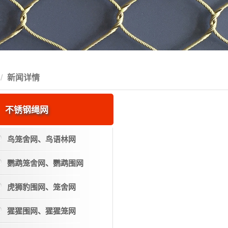
新闻详情
不锈钢绳网
鸟笼舍网、鸟语林网
鹦鹉笼舍网、鹦鹉围网
虎狮豹围网、笼舍网
猩猩围网、猩猩笼网