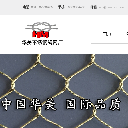
0311-87796405
13803334468
info@zoomesh.cn
电话:
手机:
邮箱:
首页