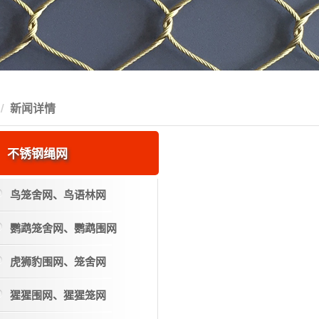
新闻详情
不锈钢绳网
鸟笼舍网、鸟语林网
鹦鹉笼舍网、鹦鹉围网
虎狮豹围网、笼舍网
猩猩围网、猩猩笼网