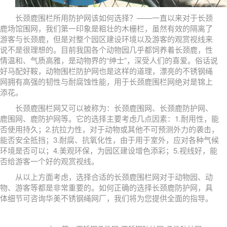
长颈鹿围栏所用防护网该如何选择？——一直以来对于长颈
鹿场馆围网，我们第一印象是粗壮的木栅栏，虽然有效的隔离了
游客与长颈鹿，但是对整个园区建设环境以及游客的观赏视线来
说不是很理想的。目前我国各个动物园几乎都饲养着长颈鹿，性
情温和、气质高雅，是动物界的“绅士”，深受人们的喜爱。俗话说
好马配好鞍，动物围栏防护网也是这样的道理，漂亮的不锈钢绳
网拥有高强的韧性与耐腐蚀性能，用于长颈鹿围栏网绝对是锦上
添花。
长颈鹿围栏网又可以被称为：长颈鹿围网、长颈鹿防护网、
鹿围网、鹿防护网等。它的选择主要考虑几点因素：1.耐用性，能
否使用持久；2.抗拉力性，对于动物或其他不可预测外力的袭击，
能否安全抵挡；3.耐腐、抗氧化性，由于用于室外，应对各种气候
环境是否可以；4.美观环保，为园区建设增色添彩；5.视线好，能
否给游客一个好的观赏视线。
从以上方面考虑，选择合适的长颈鹿围栏网对于动物园、动
物、游客等都是非常重要的。如何正确的选择长颈鹿防护网，具
体细节可咨询华美不锈钢绳网厂，我们将为您提供全面的指导。