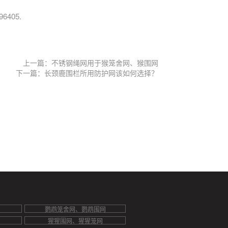
405.
上一篇：不锈钢绳网用于猴笼舍网、猴围网
下一篇：长颈鹿围栏所用防护网该如何选择？
鹦鹉笼舍网、鹦鹉围网
猩猩围网、猩猩笼网