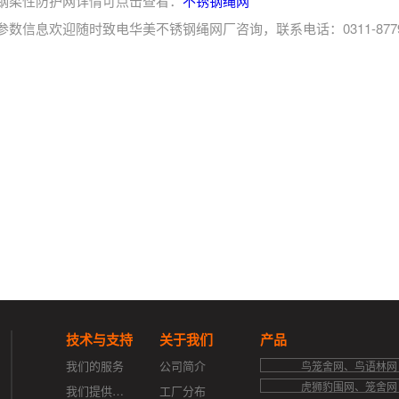
钢柔性防护网详情可点击查看：
不锈钢绳网
参数信息欢迎随时致电华美不锈钢绳网厂咨询，联系电话：0311-87796
技术与支持
关于我们
产品
我们的服务
公司简介
鸟笼舍网、鸟语林网
虎狮豹围网、笼舍网
我们提供的支持
工厂分布