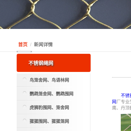
首页
新闻详情
不锈钢绳网
鸟笼舍网、鸟语林网
鹦鹉笼舍网、鹦鹉围网
不锈
网
厂专业
虎狮豹围网、笼舍网
鹰、丹顶
猩猩围网、猩猩笼网