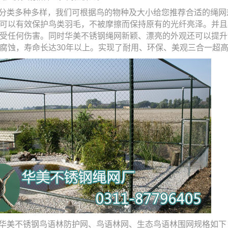
分类多种多样，我们可根据鸟的物种及大小给您推荐合适的绳网
可以有效保护鸟类羽毛，不被摩擦而保持原有的光纤亮泽。并且
受任何伤害。同时华美不锈钢绳网新颖、漂亮的外观还可以提升
腐蚀，寿命长达
30
年以上。实现了耐用、环保、美观三合一超
华美不锈钢鸟语林防护网、鸟语林网、生态鸟语林围网规格如下