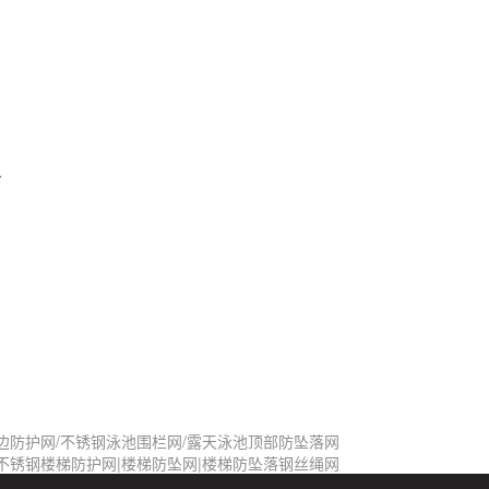
.
边防护网/不锈钢泳池围栏网/露天泳池顶部防坠落网
不锈钢楼梯防护网|楼梯防坠网|楼梯防坠落钢丝绳网