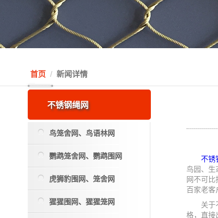
首页
新闻详情
不锈钢绳网
鸟笼舍网、鸟语林网
鹦鹉笼舍网、鹦鹉围网
不锈
鸟园、生
虎狮豹围网、笼舍网
网不可比
百家老客
猩猩围网、猩猩笼网
关于
格，直接