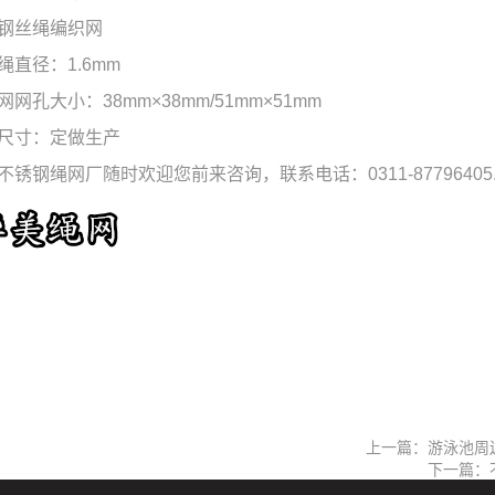
钢丝绳编织网
绳直径：1.6mm
网网孔大小：38mm×38mm/51mm×51mm
尺寸：定做生产
不锈钢绳网厂随时欢迎您前来咨询，联系电话：0311-87796405
上一篇：游泳池周
下一篇：