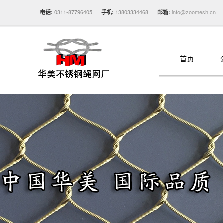
0311-87796405
13803334468
info@zoomesh.cn
电话:
手机:
邮箱:
首页