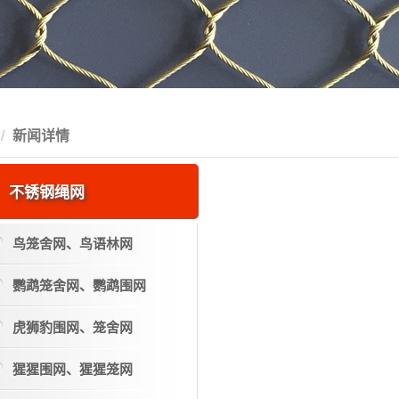
新闻详情
不锈钢绳网
鸟笼舍网、鸟语林网
鹦鹉笼舍网、鹦鹉围网
虎狮豹围网、笼舍网
猩猩围网、猩猩笼网