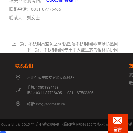
华美不锈钢绳网厂
www.zoomesh.cn
联系电话：
0311-87796405
联系人：刘女士
上一篇：不锈钢高空防坠网/防坠落不锈钢绳网/商场防坠网
下一篇：不锈钢绳网专用于大型生态鸟语林防护网
联系我们
我
河北石家庄市友谊北大街368号
手机: 13803334468
电话: 0311-87796405 0311-67502306
邮箱:
info@zoomesh.cn
Copyright © 2015 华美不锈钢绳网厂/
冀ICP备09046155号
技术支持：华美不锈