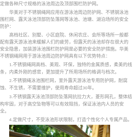
定做各种尺寸规格的泳池周边及顶部围栏防护网。
华美对于不锈钢绳网应用在游泳池周边防护网、不锈钢泳池
围栏网、露天泳池顶部防坠落网等泳池、池塘、湖泊场所的安全
防护：
高档社区、别墅、小区庭院、休闲农庄、会所等场所一般都
配有露天游泳池来缓解人们的疲劳，但露天的泳池却存在很大的
安全隐患，加装游泳池围栏防护网是必要的安全防护措施。华美
不锈钢绳网用于游泳池周边防护网具有以下优势特点：
不锈钢绳网高档、美观、环保，独特的金属质感，柔美的线
1.
条，内柔外刚的感官，更加提升了所用场所的格调与档次。
不锈钢绳泳池围栏网，室外露天游泳池专用防护网，耐腐
2.
蚀、不生锈，不需要维护，使用寿命超过
年。
30
不锈钢露天泳池顶部防坠落网抗拉力大，菱形网孔，整体结
3.
构牢固，对于高空坠物等可以有效阻挡，保证泳池内人员的安
全。
定做尺寸，不受泳池形状限制，打造个性化个人专属产品。
4.