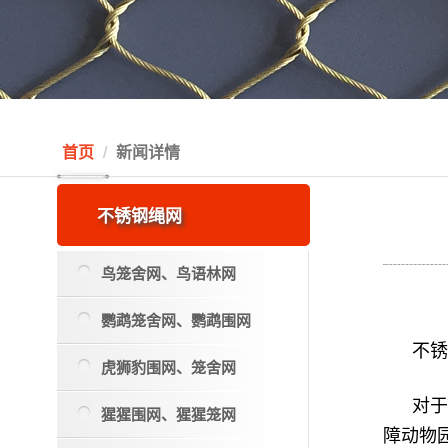
首页
新闻详情
不锈钢绳网
鸟笼舍网、鸟语林网
鹦鹉笼舍网、鹦鹉围网
不
虎狮豹围网、笼舍网
对
猩猩围网、猩猩笼网
障动物