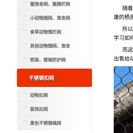
猴笼舍网、猴围栏网
随
康的栖
小动物围网、笼舍网
所
食草动物围栏网
学习如
其他动物围网、笼舍
而
出售给
桥梁、楼梯防护网
不锈钢扣网
动物扣网
装饰扣网
黑色不锈钢绳网