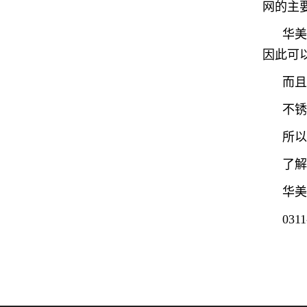
网的主
华
因此可
而
不锈
所
了
华
0311