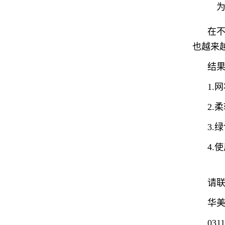
在
也越来
结
1.
2
3.
4.
请
华
031