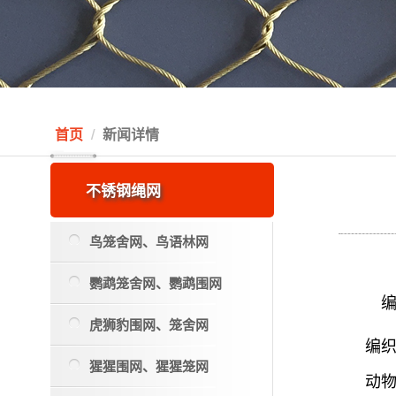
首页
新闻详情
不锈钢绳网
鸟笼舍网、鸟语林网
鹦鹉笼舍网、鹦鹉围网
虎狮豹围网、笼舍网
编
猩猩围网、猩猩笼网
动物