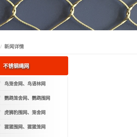
新闻详情
不锈钢绳网
鸟笼舍网、鸟语林网
鹦鹉笼舍网、鹦鹉围网
虎狮豹围网、笼舍网
猩猩围网、猩猩笼网