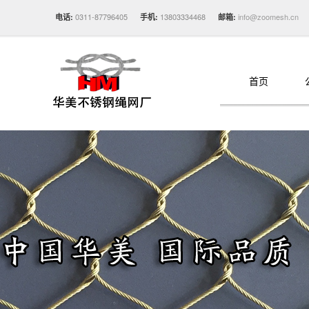
0311-87796405
13803334468
info@zoomesh.cn
电话:
手机:
邮箱:
首页