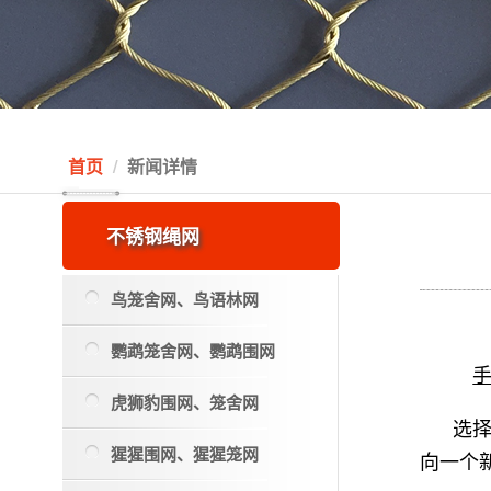
首页
新闻详情
不锈钢绳网
鸟笼舍网、鸟语林网
鹦鹉笼舍网、鹦鹉围网
虎狮豹围网、笼舍网
选
猩猩围网、猩猩笼网
向一个