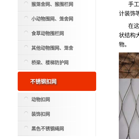
猴笼舍网、猴围栏网
手
计装饰
小动物围网、笼舍网
在
食草动物围栏网
状结构
物。
其他动物围网、笼舍
桥梁、楼梯防护网
不锈钢扣网
动物扣网
装饰扣网
黑色不锈钢绳网