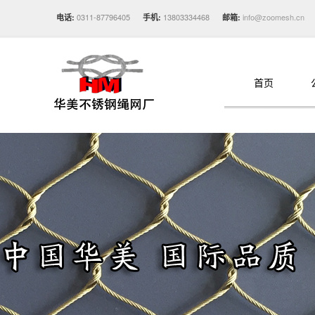
0311-87796405
13803334468
info@zoomesh.cn
电话:
手机:
邮箱:
首页