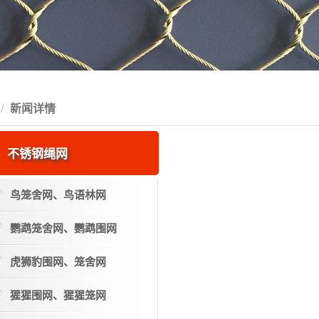
新闻详情
不锈钢绳网
鸟笼舍网、鸟语林网
鹦鹉笼舍网、鹦鹉围网
虎狮豹围网、笼舍网
猩猩围网、猩猩笼网