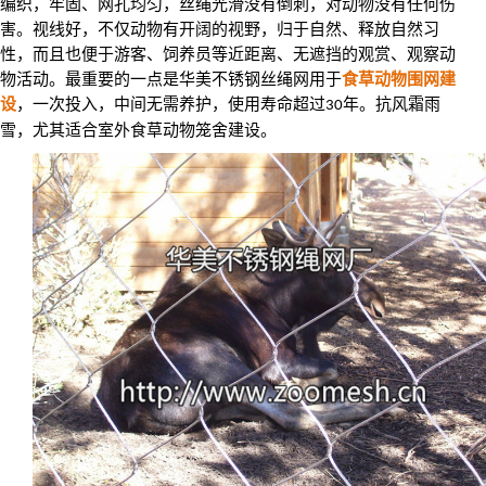
编织，牢固、网孔均匀，丝绳光滑没有倒刺，对动物没有任何伤
害。视线好，不仅动物有开阔的视野，归于自然、释放自然习
性，而且也便于游客、饲养员等近距离、无遮挡的观赏、观察动
物活动。最重要的一点是华美不锈钢丝绳网用于
食草动物围网建
设
，一次投入，中间无需养护，使用寿命超过
年。抗风霜雨
30
雪，尤其适合室外食草动物笼舍建设。