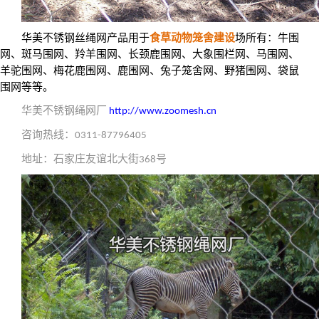
华美不锈钢丝绳网产品用于
食草动物笼舍建设
场所有：牛围
网、斑马围网、羚羊围网、长颈鹿围网、大象围栏网、马围网、
羊驼围网、梅花鹿围网、鹿围网、兔子笼舍网、野猪围网、袋鼠
围网等等。
华美不锈钢绳网厂
http://www.zoomesh.cn
咨询热线：
0311-87796405
地址：石家庄友谊北大街
号
368