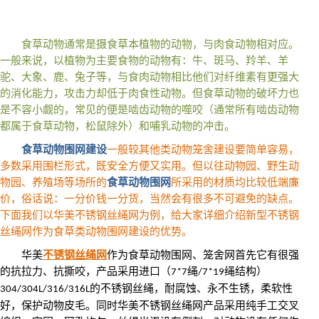
食草动物通常是摄食草本植物的动物，与肉食动物相对应。
一般来说，以植物为主要食物的动物有：牛、斑马、羚羊、羊
驼、大象、鹿、兔子等，与食肉动物相比他们对纤维素有更强大
的消化能力，攻击力却低于肉食性动物。但食草动物的破坏力也
是不容小觑的，常见的便是啮齿动物的噬咬（通常所有啮齿动物
都属于食草动物，松鼠除外）和哺乳动物的冲击。
食草动物围网建设
一般较其他类动物笼舍建设要简单容易，
多数采用围栏形式，既安全方便又实用。但以往动物园、野生动
物园、养殖场等场所的
食草动物围网
所采用的材质均比较低端廉
价，俗话说：一分价钱一分货，当然会有很多不可避免的缺点。
下面我们以华美不锈钢丝绳网为例，给大家详细介绍新型不锈钢
丝绳网作为食草类动物围网建设的优势。
华美
不锈钢丝绳网
作为食草动物围网、笼舍网首先它有很强
的抗拉力、抗撕咬，产品采用进口（
绳
绳结构）
7*7
/7*19
的不锈钢丝绳，耐腐蚀、永不生锈，柔软性
304/304L/316/316L
好，保护动物皮毛。同时华美不锈钢丝绳网产品采用纯手工交叉