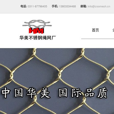
0311-87796405
13803334468
info@zoomesh.cn
电话:
手机:
邮箱:
首页