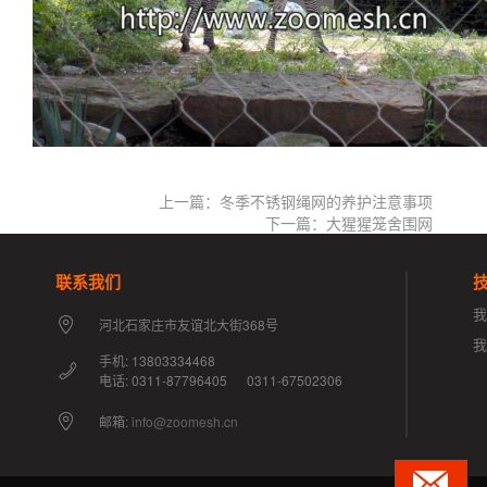
上一篇：冬季不锈钢绳网的养护注意事项
下一篇：大猩猩笼舍围网
联系我们
我
河北石家庄市友谊北大街368号
手机: 13803334468
电话: 0311-87796405 0311-67502306
邮箱:
info@zoomesh.cn