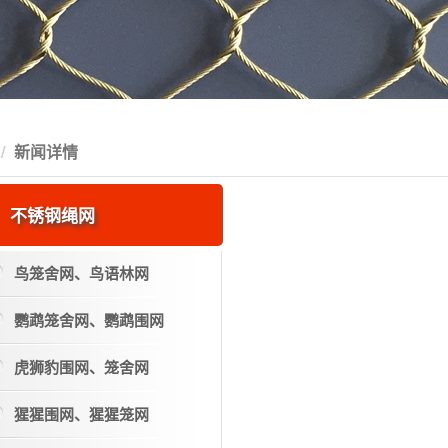
新闻详情
不锈钢绳网
鸟笼舍网、鸟语林网
鹦鹉笼舍网、鹦鹉围网
虎狮豹围网、笼舍网
猩猩围网、猩猩笼网