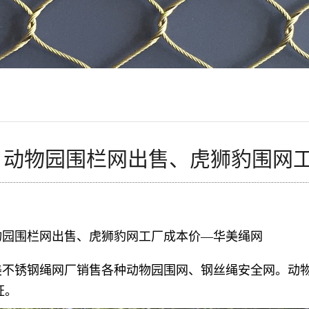
动物园围栏网出售、虎狮豹围网
物园围栏网出售、虎狮豹网工厂成本价—华美绳网
美不锈钢绳网厂销售各种动物园围网、钢丝绳安全网。动
证。