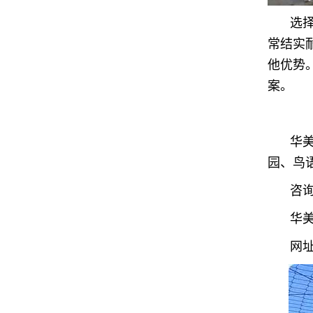
选
常结实
他优势
案。
华
园、鸟
咨询
华
网