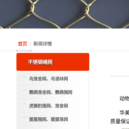
首页
新闻详情
不锈钢绳网
鸟笼舍网、鸟语林网
鹦鹉笼舍网、鹦鹉围网
动
虎狮豹围网、笼舍网
华
猩猩围网、猩猩笼网
质量保