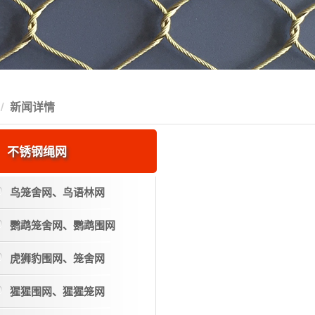
新闻详情
不锈钢绳网
鸟笼舍网、鸟语林网
鹦鹉笼舍网、鹦鹉围网
虎狮豹围网、笼舍网
猩猩围网、猩猩笼网