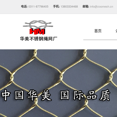
0311-87796405
13803334468
info@zoomesh.cn
电话:
手机:
邮箱:
首页