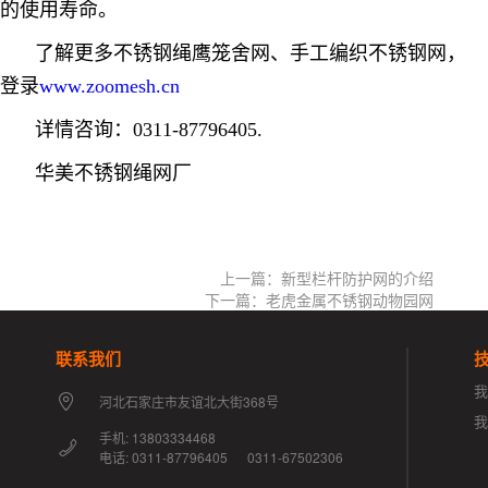
的使用寿命。
了解更多不锈钢绳鹰笼舍网、手工编织不锈钢网，
登录
www.zoomesh.cn
详情咨询：0311-87796405.
华美不锈钢绳网厂
上一篇：新型栏杆防护网的介绍
下一篇：老虎金属不锈钢动物园网
联系我们
我
河北石家庄市友谊北大街368号
手机: 13803334468
电话: 0311-87796405 0311-67502306