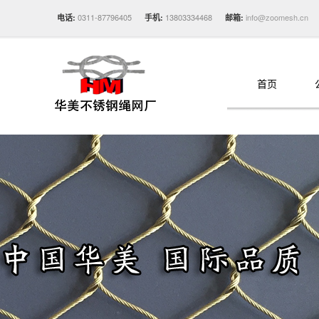
0311-87796405
13803334468
info@zoomesh.cn
电话:
手机:
邮箱:
首页