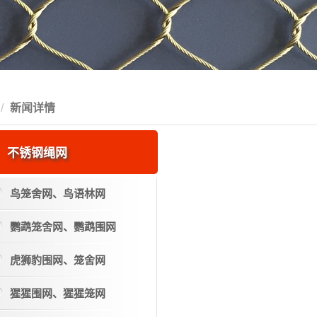
新闻详情
不锈钢绳网
鸟笼舍网、鸟语林网
鹦鹉笼舍网、鹦鹉围网
虎狮豹围网、笼舍网
猩猩围网、猩猩笼网