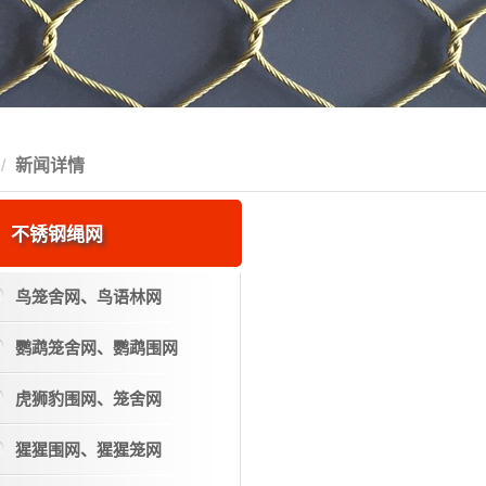
新闻详情
不锈钢绳网
鸟笼舍网、鸟语林网
鹦鹉笼舍网、鹦鹉围网
虎狮豹围网、笼舍网
猩猩围网、猩猩笼网