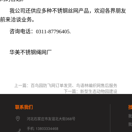
我公司还供应多种不锈钢丝网产品，欢迎各界朋友
前来洽谈业务。
咨询电话：0311-87796405.
华美不锈钢绳网厂
上一篇：百鸟园防飞网订单发货、鸟语林编织网售后服务
下一篇：新型生态动物园建设
联系我们
我
河北石家庄市友谊北大街368号
手机: 13803334468