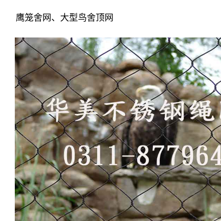
鹰笼舍网、大型鸟舍顶网