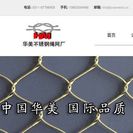
0311-87796405
13803334468
info@zoomesh.cn
电话:
手机:
邮箱:
首页