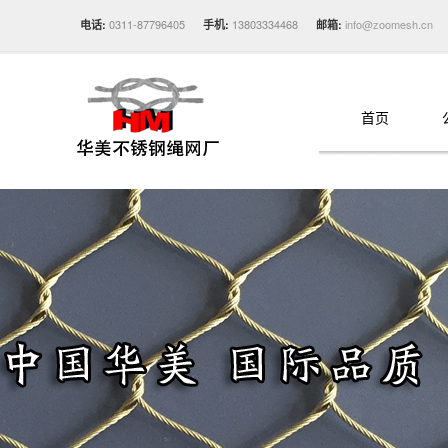
0311-87796405
13803334468
info@zoomesh.cn
电话:
手机:
邮箱:
首页