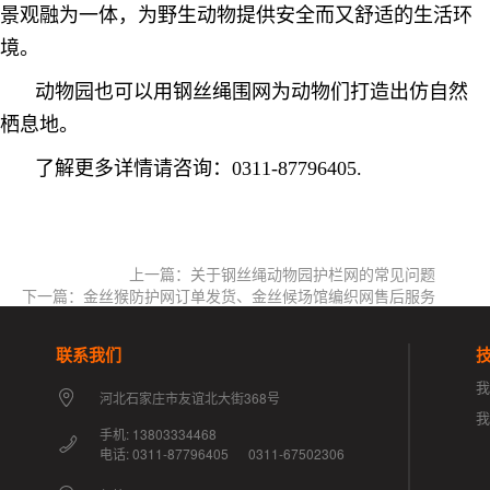
景观融为一体，为野生动物提供安全而又舒适的生活环
境。
动物园也可以用钢丝绳围网为动物们打造出仿自然
栖息地。
了解更多详情请咨询：0311-87796405.
上一篇：关于钢丝绳动物园护栏网的常见问题
下一篇：金丝猴防护网订单发货、金丝候场馆编织网售后服务
联系我们
我
河北石家庄市友谊北大街368号
手机: 13803334468
电话: 0311-87796405 0311-67502306