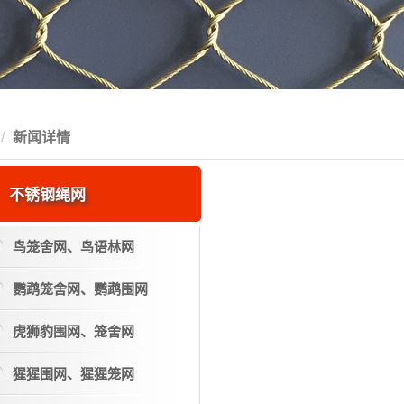
新闻详情
不锈钢绳网
鸟笼舍网、鸟语林网
鹦鹉笼舍网、鹦鹉围网
虎狮豹围网、笼舍网
猩猩围网、猩猩笼网