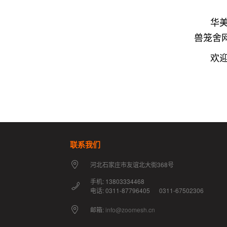
华
兽笼舍
欢迎
联系我们
河北石家庄市友谊北大街368号
手机: 13803334468
电话: 0311-87796405 0311-67502306
邮箱:
info@zoomesh.cn