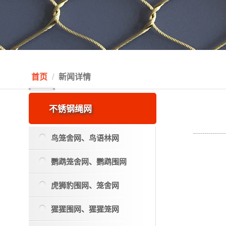
首页
新闻详情
不锈钢绳网
鸟笼舍网、鸟语林网
鹦鹉笼舍网、鹦鹉围网
虎狮豹围网、笼舍网
猩猩围网、猩猩笼网