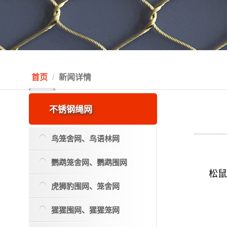
首页
新闻详情
不锈钢绳网
鸟笼舍网、鸟语林网
鹦鹉笼舍网、鹦鹉围网
松
虎狮豹围网、笼舍网
猩猩围网、猩猩笼网