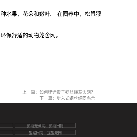
种水果，花朵和嫩叶。 在圈养中，松鼠猴
供环保舒适的动物笼舍网。
上一篇：如何建造猴子钢丝绳笼舍网？
下一篇：步入式钢丝绳网鸟舍
鹦鹉笼舍网、鹦鹉围网
猩猩围网、猩猩笼网