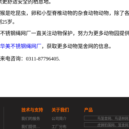
供更舒适安全的栖息地。
猴是吃昆虫，卵和小型脊椎动物的杂食动物动物，除了各
25岁。
美不锈钢绳网厂一直关注动物保护，努力为更多动物园提
注
华美不锈钢绳网厂
，获取更多动物笼舍网的信息。
电咨询：0311-87796405.
技术与支持
关于我们
产品
我们的服务
公司简介
鸟笼舍网、鸟语林网
虎狮豹围网、笼舍网
我们提供的支持
工厂分布