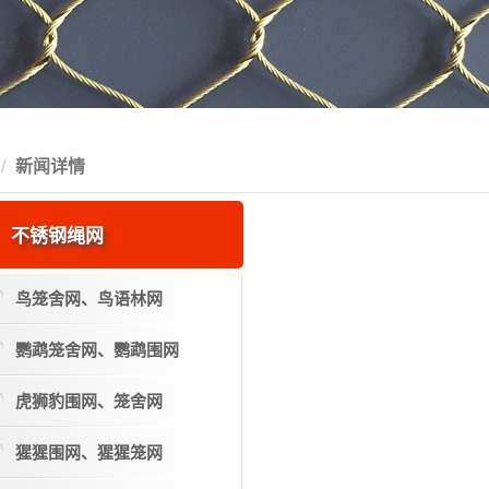
新闻详情
不锈钢绳网
鸟笼舍网、鸟语林网
鹦鹉笼舍网、鹦鹉围网
虎狮豹围网、笼舍网
猩猩围网、猩猩笼网