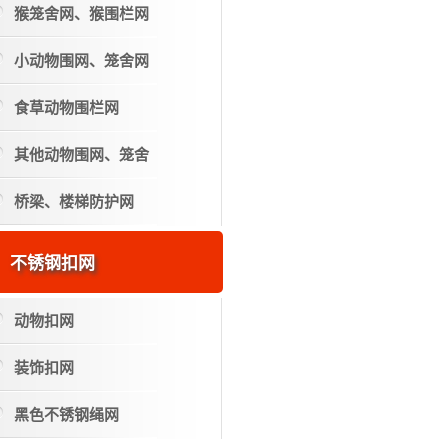
猴笼舍网、猴围栏网
小动物围网、笼舍网
食草动物围栏网
其他动物围网、笼舍
桥梁、楼梯防护网
不锈钢扣网
动物扣网
装饰扣网
黑色不锈钢绳网