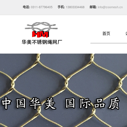
0311-87796405
13803334468
info@zoomesh.cn
电话:
手机:
邮箱:
首页