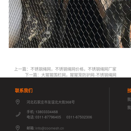
上一篇：不锈钢绳网，不锈钢绳网价格，不锈钢绳网厂家
下一篇：大猩猩围栏网，猩猩笼防护网-不锈钢绳网
联系我们
我
河北石家庄市友谊北大街368号
手机: 13803334468
电话: 0311-87796405 0311-67502306
邮箱:
info@zoomesh.cn