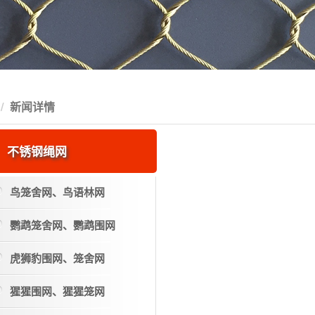
新闻详情
不锈钢绳网
鸟笼舍网、鸟语林网
鹦鹉笼舍网、鹦鹉围网
虎狮豹围网、笼舍网
猩猩围网、猩猩笼网