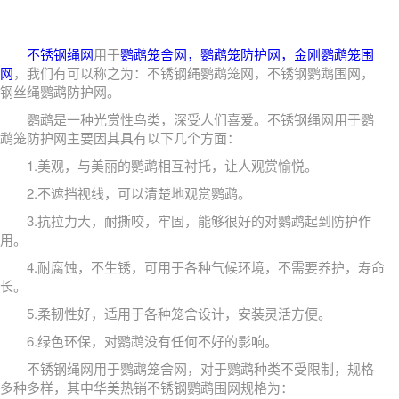
不锈钢绳网
用于
鹦鹉笼舍网，鹦鹉笼防护网，金刚鹦鹉笼围
网
，我们有可以称之为：不锈钢绳鹦鹉笼网，不锈钢鹦鹉围网，
钢丝绳鹦鹉防护网。
鹦鹉是一种光赏性鸟类，深受人们喜爱。不锈钢绳网用于鹦
鹉笼防护网主要因其具有以下几个方面：
1.美观，与美丽的鹦鹉相互衬托，让人观赏愉悦。
2.不遮挡视线，可以清楚地观赏鹦鹉。
3.抗拉力大，耐撕咬，牢固，能够很好的对鹦鹉起到防护作
用。
4.耐腐蚀，不生锈，可用于各种气候环境，不需要养护，寿命
长。
5.柔韧性好，适用于各种笼舍设计，安装灵活方便。
6.绿色环保，对鹦鹉没有任何不好的影响。
不锈钢绳网用于鹦鹉笼舍网，对于鹦鹉种类不受限制，规格
多种多样，其中华美热销不锈钢鹦鹉围网规格为：