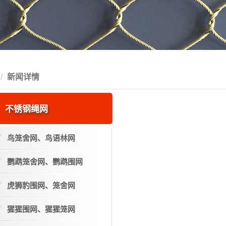
新闻详情
不锈钢绳网
鸟笼舍网、鸟语林网
鹦鹉笼舍网、鹦鹉围网
虎狮豹围网、笼舍网
猩猩围网、猩猩笼网