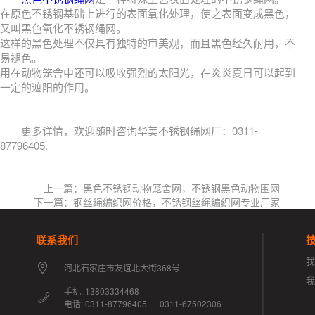
在原色不锈钢基础上进行的表面氧化处理，使之表面变成黑色，
又叫黑色氧化不锈钢绳网。
这样的黑色处理不仅具有独特的审美观，而且黑色经久耐用，不
易褪色。
用在动物笼舍中还可以吸收强烈的太阳光，在炎炎夏日可以起到
一定的遮阳的作用。
更多详情，欢迎随时咨询华美不锈钢绳网厂：0311-
87796405.
上一篇：黑色不锈钢动物笼舍网，不锈钢黑色动物围网
下一篇：钢丝绳编织网价格，不锈钢丝绳编织网专业厂家
联系我们
我
河北石家庄市友谊北大街368号
手机: 13803334468
电话: 0311-87796405 0311-67502306