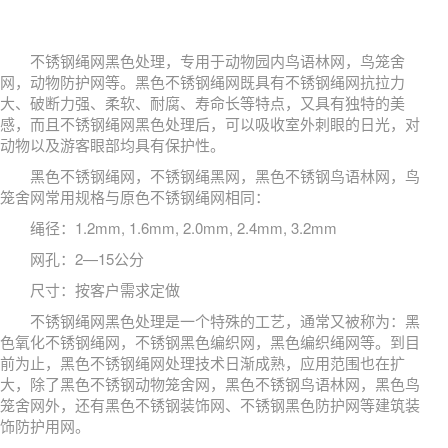
不锈钢绳网黑色处理，专用于动物园内鸟语林网，鸟笼舍
网，动物防护网等。黑色不锈钢绳网既具有不锈钢绳网抗拉力
大、破断力强、柔软、耐腐、寿命长等特点，又具有独特的美
感，而且不锈钢绳网黑色处理后，可以吸收室外刺眼的日光，对
动物以及游客眼部均具有保护性。
黑色不锈钢绳网，不锈钢绳黑网，黑色不锈钢鸟语林网，鸟
笼舍网常用规格与原色不锈钢绳网相同：
绳径：1.2mm, 1.6mm, 2.0mm, 2.4mm, 3.2mm
网孔：2—15公分
尺寸：按客户需求定做
不锈钢绳网黑色处理是一个特殊的工艺，通常又被称为：黑
色氧化不锈钢绳网，不锈钢黑色编织网，黑色编织绳网等。到目
前为止，黑色不锈钢绳网处理技术日渐成熟，应用范围也在扩
大，除了黑色不锈钢动物笼舍网，黑色不锈钢鸟语林网，黑色鸟
笼舍网外，还有黑色不锈钢装饰网、不锈钢黑色防护网等建筑装
饰防护用网。