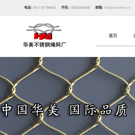
0311-87796405
13803334468
info@zoomesh.cn
电话:
手机:
邮箱:
首页