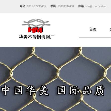
0311-87796405
13803334468
info@zoomesh.cn
电话:
手机:
邮箱:
首页