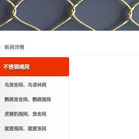
新闻详情
不锈钢绳网
鸟笼舍网、鸟语林网
鹦鹉笼舍网、鹦鹉围网
虎狮豹围网、笼舍网
猩猩围网、猩猩笼网