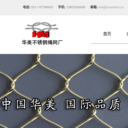
0311-87796405
13803334468
info@zoomesh.cn
电话:
手机:
邮箱:
首页