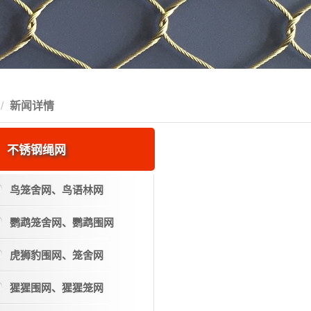
新闻详情
不锈钢绳网
鸟笼舍网、鸟语林网
鹦鹉笼舍网、鹦鹉围网
虎狮豹围网、笼舍网
猩猩围网、猩猩笼网