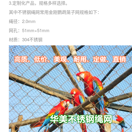
3.定制化产品，规格多样选择。
其中不锈钢绳网常用金刚鹦鹉笼子网规格如下：
绳径：2.0mm
网孔：51mm×51mm
材质：304不锈钢