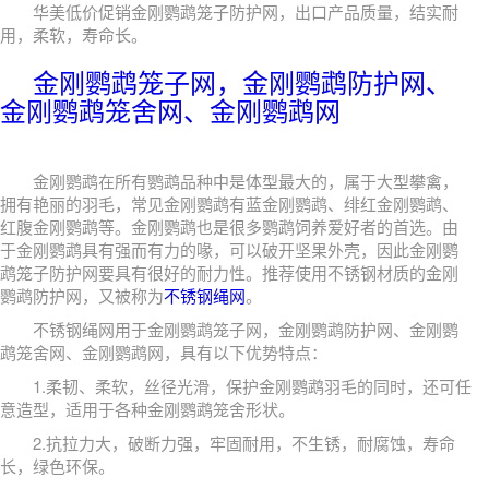
华美低价促销金刚鹦鹉笼子防护网，出口产品质量，结实耐
用，柔软，寿命长。
金刚鹦鹉笼子网，金刚鹦鹉防护网、
金刚鹦鹉笼舍网、金刚鹦鹉网
金刚鹦鹉在所有鹦鹉品种中是体型最大的，属于大型攀禽，
拥有艳丽的羽毛，常见金刚鹦鹉有蓝金刚鹦鹉、绯红金刚鹦鹉、
红腹金刚鹦鹉等。金刚鹦鹉也是很多鹦鹉饲养爱好者的首选。由
于金刚鹦鹉具有强而有力的喙，可以破开坚果外壳，因此金刚鹦
鹉笼子防护网要具有很好的耐力性。推荐使用不锈钢材质的金刚
鹦鹉防护网，又被称为
不锈钢绳网
。
不锈钢绳网用于金刚鹦鹉笼子网，金刚鹦鹉防护网、金刚鹦
鹉笼舍网、金刚鹦鹉网，具有以下优势特点：
1.柔韧、柔软，丝径光滑，保护金刚鹦鹉羽毛的同时，还可任
意造型，适用于各种金刚鹦鹉笼舍形状。
2.抗拉力大，破断力强，牢固耐用，不生锈，耐腐蚀，寿命
长，绿色环保。