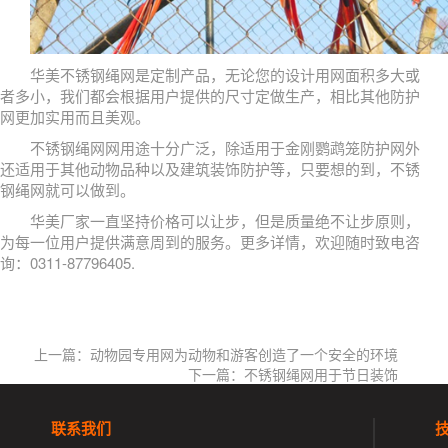
华美不锈钢绳网是定制产品，无论您的设计用网面积多大或
者多小，我们都会根据用户提供的尺寸定做生产，相比其他防护
网更加实用而且美观。
不锈钢绳网网用途十分广泛，除适用于金刚鹦鹉笼防护网外
还适用于其他动物品种以及建筑装饰防护等，只要想的到，不锈
钢绳网就可以做到。
华美厂家一直坚持价格可以让步，但是质量绝不让步原则，
为每一位用户提供满意周到的服务。更多详情，欢迎随时致电咨
询：0311-87796405.
上一篇：动物园专用网为动物和游客创造了一个安全的环境
下一篇：不锈钢绳网用于节日装饰
联系我们