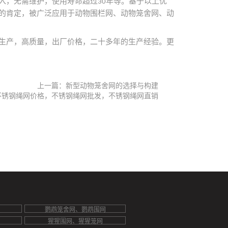
入，无需维护，使用寿命超过
年等。基于以上优
30
的肯定，被广泛应用于动物围栏网、动物笼舍网、动
生产，高质量，出厂价格，二十多年的生产经验。更
上一篇：新型动物笼舍网的选择与构建
不锈钢绳网价格，不锈钢绳网批发，不锈钢绳网直销
鹦鹉笼舍网、鹦鹉围网
猩猩围网、猩猩笼网