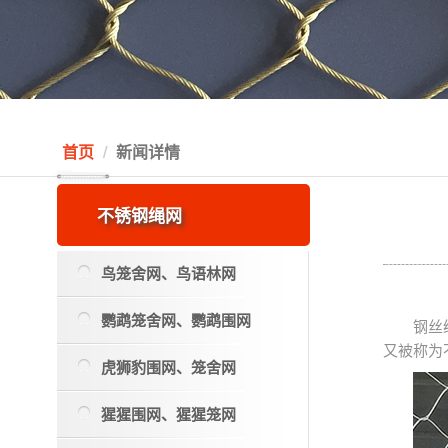
首页
新闻详情
不锈钢绳网
鸟笼舍网、鸟语林网
鹦鹉笼舍网、鹦鹉围网
钢丝
又被称为
虎狮豹围网、笼舍网
猩猩围网、猩猩笼网