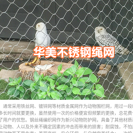
，通常采用铁丝网、镀锌网等材质金属网作为动物围栏网，用过一段
多长时间就要更换，虽然使用一次的价格便宜但频繁的更换，总花费
了用户的忧愁。钢丝绳编织网作为新兴动物防护网，具备了其他材质
止动物、人以及外来不确定因素的冲击而带来的损害；耐腐蚀，不怕