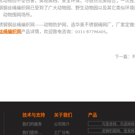
赏动物而不受伤害；美观高档、安全环保，与自然完美结合；一次投
钢钢丝绳编织网已受到了广大动物园、野生动物园以及其它类似环境
、动物围网场所。
锈钢钢丝绳编织网——动物防护网，选华美不锈钢绳网厂，厂家定做
丝绳编织网
产品详情，欢迎致电咨询：
。
0311-87796405
下一篇：
技术与支持
关于我们
产品
我们的服务
公司简介
鸟笼舍网、鸟语林网
虎狮豹围网、笼舍网
我们提供的支持
工厂分布