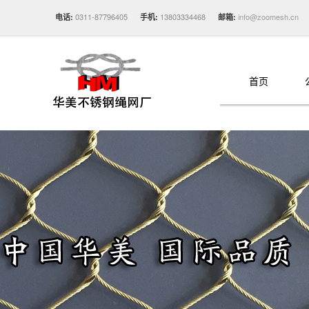
0311-87796405
13803334468
info@zoomesh.cn
电话:
手机:
邮箱:
首页