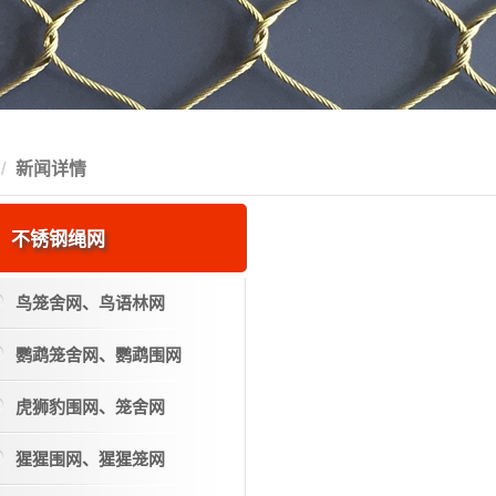
新闻详情
不锈钢绳网
鸟笼舍网、鸟语林网
鹦鹉笼舍网、鹦鹉围网
虎狮豹围网、笼舍网
猩猩围网、猩猩笼网