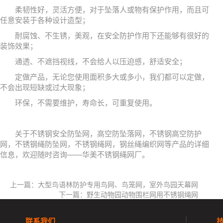
柔韧性好，灵活方便，对于坠落人或物有保护作用，而且可
任意安装于各种设计造型；
耐腐蚀、不生锈，美观，在安全防护作用下还能够有很好的
装饰效果；
通透、不遮挡视线，不会给人以压迫感，舒适安全；
定做产品，无论您使用面积多大或多小，我们都可以定做，
不会出现短缺或过大现象；
环保，不需要维护，寿命长，可重复使用。
关于不锈钢安全防坠网，高空防坠落网，不锈钢高空防护
网，不锈钢绳防坠网，不锈钢绳网，钢丝绳编织网等产品的详细
信息，欢迎随时咨询——华美不锈钢绳网厂。
上一篇：大型鸟语林防护专用鸟网、鸟笼网，室外鸟园天幕网
下一篇：野生动物园动物围栏网用不锈钢绳网
联系我们