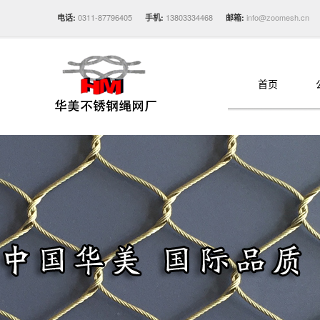
0311-87796405
13803334468
info@zoomesh.cn
电话:
手机:
邮箱:
首页