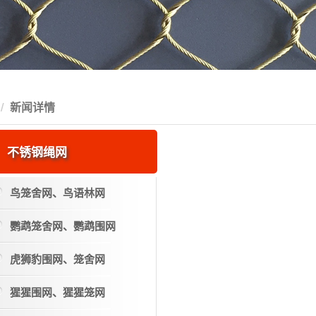
新闻详情
不锈钢绳网
鸟笼舍网、鸟语林网
鹦鹉笼舍网、鹦鹉围网
虎狮豹围网、笼舍网
猩猩围网、猩猩笼网