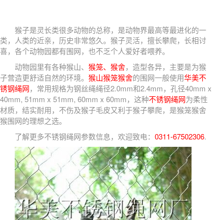
猴子是灵长类很多动物的总称，是动物界最高等最进化的一
类，人类的近亲，历史非常悠久。
猴子灵活，擅长攀爬，长相讨
喜，各个动物园都有围网，也不乏个人爱好者喂养。
动物园里有各种猴山、
猴笼、猴舍
，造型各异，主要是为猴
子营造更舒适自然的环境。
猴山猴笼猴舍
的围网一般使用
华美不
锈钢绳网
，常用规格为钢丝绳绳径2.0mm和2.4mm，孔径40mm x
40mm, 51mm x 51mm, 60mm x 60mm，这种
不锈钢绳网
为柔性
材质，结实耐用，不伤及猴子毛皮又利于猴子攀爬，是猴笼猴舍
猴围网的理想之选。
了解更多不锈钢绳网参数信息，欢迎致电：
0311-67502306
.