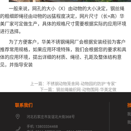
一般来说，网孔的大小（X）由动物的大小决定，钢丝绳
的粗细即绳径由动物的凶猛程度决定，网片尺寸（长×高）华
美厂家可定做生产，具体的规格尺寸需要根据实际的应用环境
进行选择。
为了方便客户，华美不锈钢绳网厂会根据安装经验为客户
推荐常用规格，如果应用环境特殊，我们会根据您的要求和具
体的应用环境，提出详细的材质、绳径、孔距及整体结构意
见，并指导安装
上一篇：不锈钢动物笼舍网-动物园的防护“专家”
下一篇：钢丝绳编织网-动物围网-华美定做
联系我们
我
河北石家庄市友谊北大街368号
手机: 13803334468