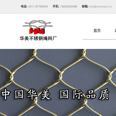
0311-87796405
13803334468
info@zoomesh.cn
电话:
手机:
邮箱:
首页