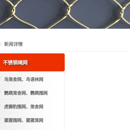
新闻详情
不锈钢绳网
鸟笼舍网、鸟语林网
鹦鹉笼舍网、鹦鹉围网
虎狮豹围网、笼舍网
猩猩围网、猩猩笼网