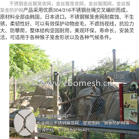
不锈钢金丝猴笼舍网，金丝猴笼舍网，金丝猴围网，金丝猴
产品采用优质304/316不锈钢丝绳交叉编织而成，
笼舍防护网
原材料全部由韩国，日本进口。不锈钢猴笼舍网耐腐蚀、不生
锈，柔韧性好、可以有效保护动物皮毛，不遮挡视线，抗拉力
大、防攀爬，整体结构坚固耐用，美观环保，寿命长，安装灵
活，可适用于各种猴子笼舍形状以及各种气候条件。