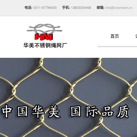
0311-87796405
13803334468
info@zoomesh.cn
电话:
手机:
邮箱:
首页