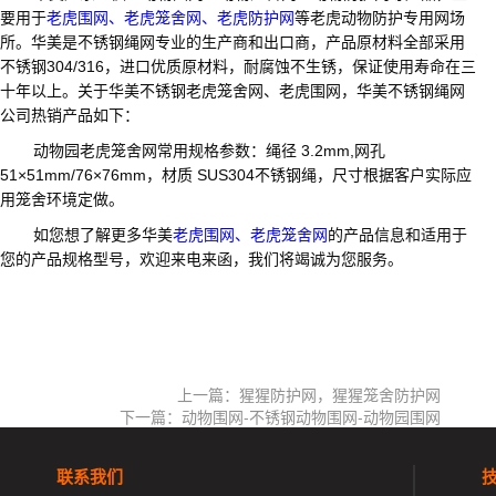
要用于
老虎围网、老虎笼舍网、老虎防护网
等老虎动物防护专用网场
所
。华美是不锈钢绳网专业的生产商和出口商，产品原材料全部采用
不锈钢304/316，进口优质原材料，耐腐蚀不生锈，保证使用寿命在三
十年以上。关于华美不锈钢老虎笼舍网、老虎围网，华美不锈钢绳网
公司热销产品如下：
动物园老虎笼舍网常用规格参数：绳径 3.2mm,网孔
51×51mm/76×76mm，材质 SUS304不锈钢绳，尺寸根据客户实际应
用笼舍环境定做。
如您想了解更多华美
老虎围网、老虎笼舍网
的产品信息和适用于
您的产品规格型号，欢迎来电来函，我们将竭诚为您服务。
上一篇：猩猩防护网，猩猩笼舍防护网
下一篇：动物围网-不锈钢动物围网-动物园围网
联系我们