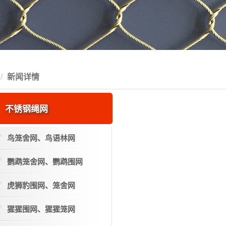
新闻详情
不锈钢绳网
鸟笼舍网、鸟语林网
鹦鹉笼舍网、鹦鹉围网
虎狮豹围网、笼舍网
猩猩围网、猩猩笼网