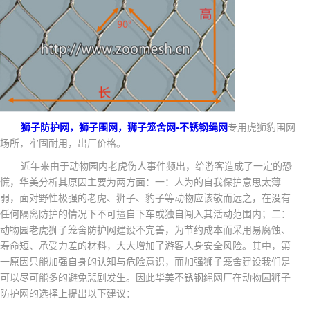
-
狮子防护网，狮子围网，狮子笼舍网
不锈钢绳网
专用虎狮豹围网
场所，牢固耐用，出厂价格。
近年来由于动物园内老虎伤人事件频出，给游客造成了一定的恐
慌，华美分析其原因主要为两方面：一：人为的自我保护意思太薄
弱，面对野性极强的老虎、狮子、豹子等动物应该敬而远之，在没有
任何隔离防护的情况下不可擅自下车或独自闯入其活动范围内；二：
动物园老虎狮子笼舍防护网建设不完善，为节约成本而采用易腐蚀、
寿命短、承受力差的材料，大大增加了游客人身安全风险。其中，第
一原因只能加强自身的认知与危险意识，而加强狮子笼舍建设我们是
可以尽可能多的避免悲剧发生。因此华美不锈钢绳网厂在动物园狮子
防护网的选择上提出以下建议：