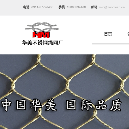
0311-87796405
13803334468
info@zoomesh.cn
电话:
手机:
邮箱:
首页