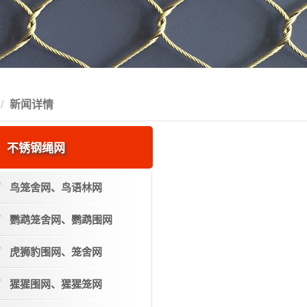
新闻详情
不锈钢绳网
鸟笼舍网、鸟语林网
鹦鹉笼舍网、鹦鹉围网
虎狮豹围网、笼舍网
猩猩围网、猩猩笼网