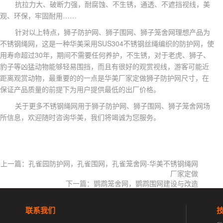
抗拉力大、破断力强，耐腐蚀、不生锈，通透、不遮挡视线，美
……
观、环保，牢固耐用
针对以上特点，狮子防护网、狮子围网、狮子笼舍网理想产品为
SUS304
不锈钢绳网，这是一种华美采用
不锈钢丝绳编织的防护网，使
30
用寿命超过
年，期间不需要任何养护，不生锈，对于老虎、狮子、
豹子等凶猛动物能够轻易围挡，而且有很好的观赏视线，游客可能近
距离观赏动物，最重要的的一点是华美厂家定做狮子防护网尺寸，在
保证产品质量的前提下为用户提供最低的出厂价格。
关于更多不锈钢绳网用于狮子防护网、狮子围网、狮子笼舍网场
所信息，欢迎随时咨询华美，我们将竭诚为您服务。
上一篇：孔雀园防护网，孔雀围网，孔雀笼舍网-华美不锈钢绳网
厂家定做
下一篇：鹦鹉笼舍网，鹦鹉围网建设与改造
联系我们