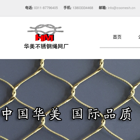
0311-87796405
13803334468
info@zoomesh.cn
电话:
手机:
邮箱:
首页