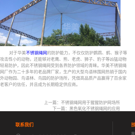
对于华美
不锈钢绳网
的防护能力，不仅仅防护鹦鹉、鹤、猴子等
攻击性小的动物，还能够对老鹰、熊、老虎、狮子、豹子等凶猛动物
轻易防护，因此不锈钢绳网受到各界防护领域的青睐。华美不锈钢绳
网厂作为二十多年的老品牌厂家，生产的大型鸟语林围网热销于国内
外动物园、鸟语林、鸟园的防护场所，凭借高品质产品赢得了百余家
老客户的信任，并且成为长期稳定供应商。
上一篇：不锈钢绳网用于猩猩防护网场所
下一篇：黑色氧化不锈钢绳网的应用
联系我们
我