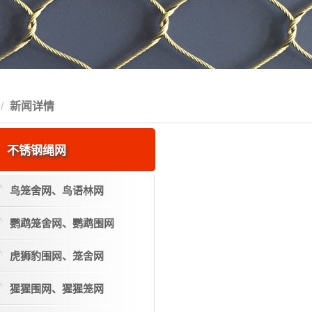
新闻详情
不锈钢绳网
鸟笼舍网、鸟语林网
鹦鹉笼舍网、鹦鹉围网
虎狮豹围网、笼舍网
猩猩围网、猩猩笼网