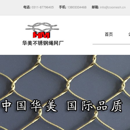
0311-87796405
13803334468
info@zoomesh.cn
电话:
手机:
邮箱:
首页