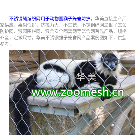
不锈钢绳编织网用于动物园猴子笼舍防护
，华美直接生产厂
家供应，柔韧性好、抗拉力大、不生锈。不锈钢绳网是猴子笼舍
防护网、猴园围栏网、猴舍安全隔离网等笼舍网首先产品，规格
齐全，定做尺寸。华美不锈钢猴子笼舍网产品案例图如下，供您
参考：