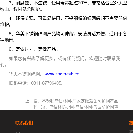
3、耐腐蚀、不生锈，使用寿命超过30年，非常适合室外大型
猴山、
猴园笼舍防护
。
4、环保美观，可重复使用，不锈钢绳编织网后期不需要任何
维护。
5、华美不锈钢绳网产品均可伸缩，安装灵活方便，适用于各
种地形。
6、定做尺寸，定做产品。
如果您有兴趣了解更多，或有任何疑问，欢迎随时联系我
们。
华美不锈钢绳网厂
www.zoomesh.cn
联系电话：0311-87796405.
上一篇：不锈钢鸟语林网-厂家定做笼舍防护网产品
下一篇：鸟语林防护网/鸟语林网/鸟园防护网罩
联系我们
我