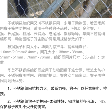
不锈钢绳编织网又叫不锈钢绳网，多用于动物园、猴园场所
内猴子笼舍防护网，适用于各种猴子品种，例如：金丝猴、叶
猴、长尾猴、狐猴、长臂猿、卷尾猴、懒猴等等。华美不锈钢绳
编织网---动物园猴子笼舍防护网常用规格参数如下：
根据猴子种类大小，华美为您推荐：钢丝绳直径：
1.6mm/2.0mm/2.4mm，网孔大小：38mm×38mm、
51mm×51mm、76mm×76mm，编织网网片尺寸（长×高）：定
做。
华美不锈钢绳编织网应用于动物园猴子笼舍网、猴笼舍防护
网、不锈钢猴围栏网、猴园防护网、猴舍安全隔离网、猴子防护
围网场所优势：
1、不锈钢绳网抗拉力大，破断力强，猴子可以任意攀爬、拉
拽。
2、不锈钢绳猴子防护网--柔韧性好，钢丝绳丝径光滑，可以
保护猴子皮毛不受任何伤害。