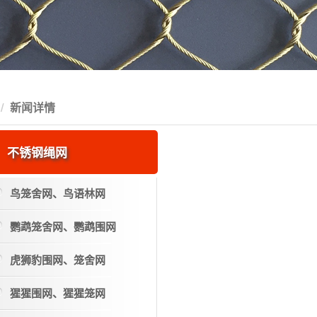
新闻详情
不锈钢绳网
鸟笼舍网、鸟语林网
鹦鹉笼舍网、鹦鹉围网
虎狮豹围网、笼舍网
猩猩围网、猩猩笼网