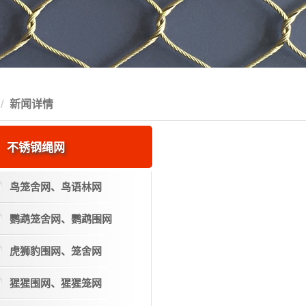
新闻详情
不锈钢绳网
鸟笼舍网、鸟语林网
鹦鹉笼舍网、鹦鹉围网
虎狮豹围网、笼舍网
猩猩围网、猩猩笼网