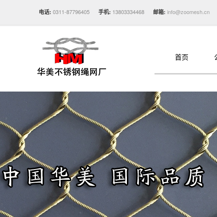
0311-87796405
13803334468
info@zoomesh.cn
电话:
手机:
邮箱:
首页