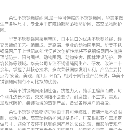
柔性不锈钢绳编织网,是一种可伸缩的不锈钢绳网，华美定做
生产各种尺寸，专业用于庭院顶部防落物防护网、高空坠物防护
网。
华美不锈钢绳网采用韩国、日本进口的优质不锈钢丝绳，经
交叉编织工艺拧编而成，是高端、专业的动物园用网。华美不锈
钢绳网厂于上世纪90年代便首次创新性地将不锈钢绳网用在庭院
顶部防护、阳台围栏、动物围网、动物笼舍、园林建设防护、建
筑装饰等领域。华美公司专注不锈钢绳网生产、研发、改进二十
余年，掌握了其核心技术，多次荣获国家发明专利。产品主要特
点为“
安全，美观，耐用，环保”，相对于同行业产品来说，华美不
锈钢绳网拥有不可比拟的优势。
华美不锈钢绳网柔韧性强，抗拉力大，纯手工编织而成，每
个网孔边长不变，交叉网结不会变动，耐腐蚀，不生锈，美观，
是现代防护、装饰领域的热销产品，备受各界用户的喜爱。
柔性不锈钢防坠物防护网由于其可伸缩性，安装环境不受限
制，灵活方便。高空坠物防护网规格多样，厂家根据客户需求定
做尺寸，避免了安装不锈钢绳网产品过长或过短，而影响美观与
实用性。华美厂家还有专业的安装团队，如果客户需要，我们会