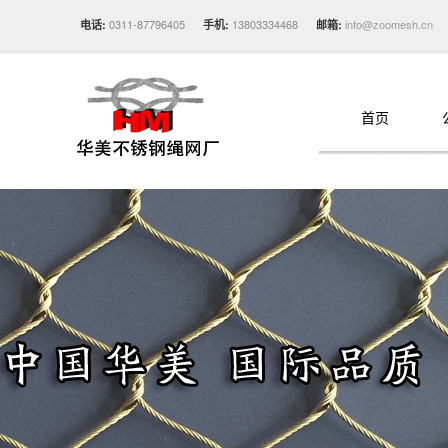
0311-87796405
13803334468
info@zoomesh.cn
电话:
手机:
邮箱:
首页