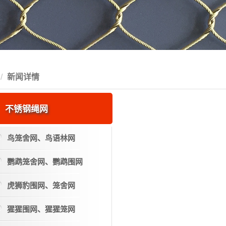
新闻详情
不锈钢绳网
鸟笼舍网、鸟语林网
鹦鹉笼舍网、鹦鹉围网
虎狮豹围网、笼舍网
猩猩围网、猩猩笼网