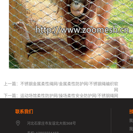
上一篇：不锈钢金属柔性绳网/金属柔性防护网/不锈钢绳编织软
网
下一篇：运动场馆柔性防护网/操场柔性安全防护网/不锈钢绳网
联系我们
我
河北石家庄市友谊北大街368号
手机: 13803334468