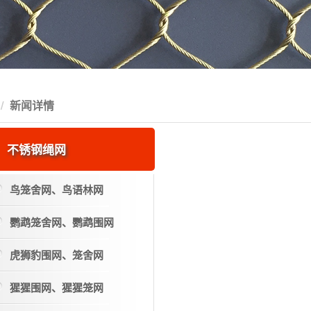
新闻详情
不锈钢绳网
鸟笼舍网、鸟语林网
鹦鹉笼舍网、鹦鹉围网
虎狮豹围网、笼舍网
猩猩围网、猩猩笼网