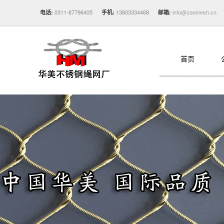
0311-87796405
13803334468
info@zoomesh.cn
电话:
手机:
邮箱:
首页