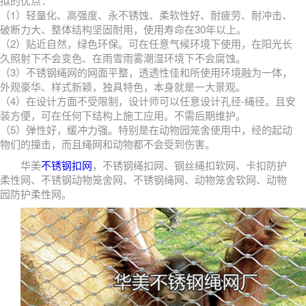
拟的优点：
（1）轻量化、高强度、永不锈蚀、柔软性好、耐疲劳、耐冲击、
破断力大、整体结构坚固耐用，使用寿命在30年以上。
（2）贴近自然，绿色环保。可在任意气候环境下使用，在阳光长
久照射下不会变色、在雨雪雨雾潮湿环境下不会腐蚀。
（3）不锈钢绳网的网面平整，透透性佳和所使用环境融为一体，
外观豪华、样式新颖，独具特色，本身就是一大景观。
（4）在设计方面不受限制，设计师可以任意设计孔径-绳径。且安
装方便，可在任何下结构上施工应用。不需后期维护。
（5）弹性好，缓冲力强。特别是在动物园笼舍使用中，经的起动
物们的撞击，而且绳网和动物都不会受到伤害。
华美
不锈钢扣网
，不锈钢绳扣网、钢丝绳扣软网、卡扣防护
柔性网、不锈钢动物笼舍网、不锈钢绳网、动物笼舍软网、动物
园防护柔性网。