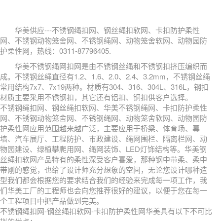
华美供应---不锈钢绳扣网、钢丝绳扣软网、卡扣防护柔性
网、不锈钢动物笼舍网、不锈钢绳网、动物笼舍软网、动物园防
护柔性网，热线：0311-87796405.
华美不锈钢绳网扣网是由不锈钢丝绳和不锈钢扣挤压编织而
成。不锈钢丝绳直径有1.2、1.6、2.0、2.4、3.2mm，不锈钢丝绳
常用结构7x7、7x19两种。材质有304、316、304L、316L，钢扣
材质主要采用不锈钢扣，其它还有铝扣、铜扣供客户选择。
不锈钢绳扣网、钢丝绳扣软网、华美不锈钢绳网、卡扣防护柔性
网、不锈钢动物笼舍网、不锈钢绳网、动物笼舍软网、动物园防
护柔性网应用范围越来越广泛，主要应用于桥梁、体育场、幕
墙、汽车展厅、工程防护、市政建设、绳网围栏、隔离栏网、动
物园建设、绿植攀爬用网、绳网装饰、LED灯饰结构等。华美钢
丝绳扣软网产品特有的柔性深受客户喜爱，那种钢中带柔、柔中
带刚的感觉，也给了设计师充分想象的空间，无论您设计哪种造
型我们都会根据您的要求结合我们的经验来完成每一项工作，我
们华美工厂的工程师也会向您推荐很好的建议，以便于您在每一
个工程项目中把产品做到完美。
不锈钢绳扣网-钢丝绳扣软网-卡扣防护柔性网华美具有以下不可比