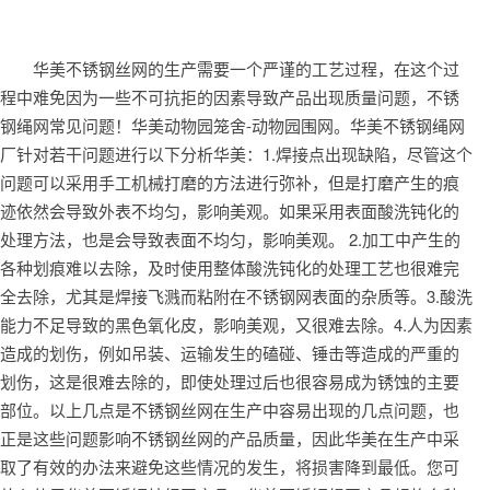
华美不锈钢丝网的生产需要一个严谨的工艺过程，在这个过
程中难免因为一些不可抗拒的因素导致产品出现质量问题，不锈
钢绳网常见问题！华美动物园笼舍-动物园围网。华美不锈钢绳网
厂针对若干问题进行以下分析华美：
1.
焊接点出现缺陷，尽管这个
问题可以采用手工机械打磨的方法进行弥补，但是打磨产生的痕
迹依然会导致外表不均匀，影响美观。如果采用表面酸洗钝化的
处理方法，也是会导致表面不均匀，影响美观。
2.
加工中产生的
各种划痕难以去除，及时使用整体酸洗钝化的处理工艺也很难完
全去除，尤其是焊接飞溅而粘附在不锈钢网表面的杂质等。
3.
酸洗
能力不足导致的黑色氧化皮，影响美观，又很难去除。
4.
人为因素
造成的划伤，例如吊装、运输发生的磕碰、锤击等造成的严重的
划伤，这是很难去除的，即使处理过后也很容易成为锈蚀的主要
部位。以上
几点是不锈钢丝网在生产中容易出现的几点问题，也
正是这些问题影响不锈钢丝网的产品质量，因此华美在生产中采
取了有效的办法来避免这些情况的发生，将损害降到最低。您可