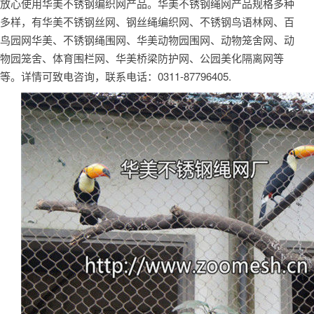
放心使用华美不锈钢编织网产品。华美不锈钢绳网产品规格多种
多样，有华美不锈钢丝网、钢丝绳编织网、不锈钢鸟语林网、百
鸟园网华美、不锈钢绳围网、华美动物园围网、动物笼舍网、动
物园笼舍、体育围栏网、华美桥梁防护网、公园美化隔离网等
等。详情可致电咨询，联系电话：0311-87796405.