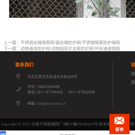
上一篇：不锈钢丝绳隔离网/钢丝绳防护网/不锈钢隔离防护绳网
下一篇：动物通道防护网/动物园高空走廊防护网/环状通道围网
联系我们
我
河北石家庄市友谊北大街368号
手机: 13803334468
电话: 0311-87796405 0311-67502306
邮箱:
info@zoomesh.cn
Copyright © 2015 华美不锈钢绳网厂/
冀ICP备09046155号
技术支持：华美不锈