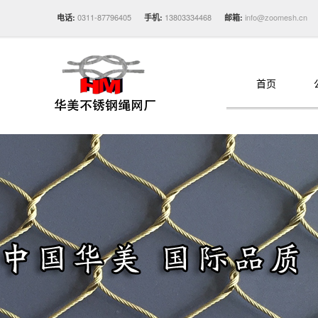
0311-87796405
13803334468
info@zoomesh.cn
电话:
手机:
邮箱:
首页