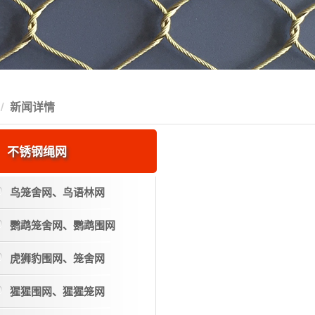
新闻详情
不锈钢绳网
鸟笼舍网、鸟语林网
鹦鹉笼舍网、鹦鹉围网
虎狮豹围网、笼舍网
猩猩围网、猩猩笼网