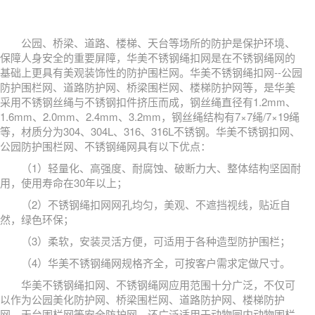
公园、桥梁、道路、楼梯、天台等场所的防护是保护环境、
保障人身安全的重要屏障，华美不锈钢绳扣网是在不锈钢绳网的
基础上更具有美观装饰性的防护围栏网。华美不锈钢绳扣网--公园
防护围栏网、道路防护网、桥梁围栏网、楼梯防护网等，是华美
采用不锈钢丝绳与不锈钢扣件挤压而成，钢丝绳直径有1.2mm、
1.6mm、2.0mm、2.4mm、3.2mm，钢丝绳结构有7×7绳/7×19绳
等，材质分为304、304L、316、316L不锈钢。华美不锈钢扣网、
公园防护围栏网、不锈钢绳网具有以下优点：
（1）轻量化、高强度、耐腐蚀、破断力大、整体结构坚固耐
用，使用寿命在30年以上；
（2）不锈钢绳扣网网孔均匀，美观、不遮挡视线，贴近自
然，绿色环保；
（3）柔软，安装灵活方便，可适用于各种造型防护围栏；
（4）华美不锈钢绳网规格齐全，可按客户需求定做尺寸。
华美不锈钢绳扣网、不锈钢绳网应用范围十分广泛，不仅可
以作为公园美化防护网、桥梁围栏网、道路防护网、楼梯防护
网、天台围栏网等安全防护网，还广泛适用于动物园内动物围栏