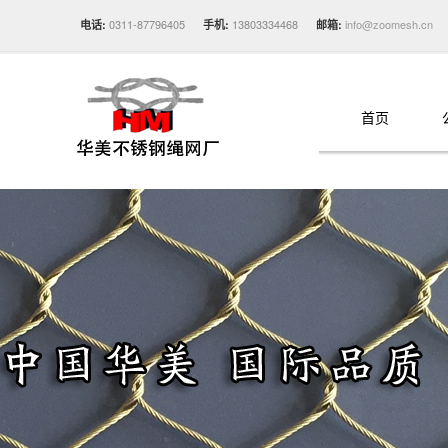
0311-87796405
13803334468
info@zoomesh.cn
电话:
手机:
邮箱:
首页