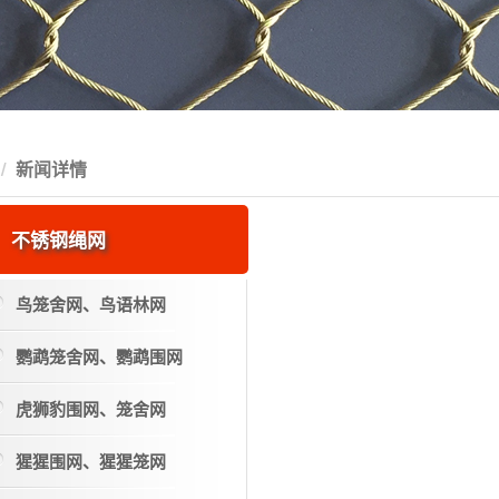
新闻详情
不锈钢绳网
鸟笼舍网、鸟语林网
鹦鹉笼舍网、鹦鹉围网
虎狮豹围网、笼舍网
猩猩围网、猩猩笼网