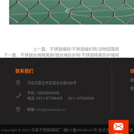
上一篇：不锈钢绳网/不锈钢编织网/动物园围网
下一篇：不锈钢丝绳隔离网/钢丝绳防护网/不锈钢隔离防护绳网
联系我们
我
河北石家庄市友谊北大街368号
手机: 13803334468
电话: 0311-87796405 0311-67502306
邮箱:
info@zoomesh.cn
Copyright © 2015 华美不锈钢绳网厂/
冀ICP备09046155号
技术支持：华美不锈