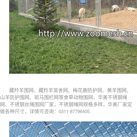
藏羚羊围网、藏羚羊笼舍网、梅花鹿防护网、黄羊围网、
山羊防护围网、斑马围栏网等食草动物围网，华美不锈钢绳
网、不锈钢丝绳围网厂家，不锈钢绳网规格多样，华美厂家定
0311-87796405.
做各种尺寸，详情可咨询：