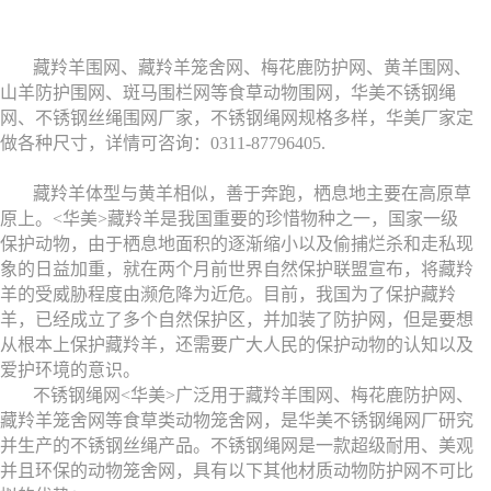
藏羚羊围网、藏羚羊笼舍网、梅花鹿防护网、黄羊围网、
山羊防护围网、斑马围栏网等食草动物围网，华美不锈钢绳
网、不锈钢丝绳围网厂家，不锈钢绳网规格多样，华美厂家定
做各种尺寸，详情可咨询：
0311-87796405.
藏羚羊体型与黄羊相似，善于奔跑，栖息地主要在高原草
原上。<华美>藏羚羊是我国重要的珍惜物种之一，国家一级
保护动物，由于栖息地面积的逐渐缩小以及偷捕烂杀和走私现
象的日益加重，就在两个月前世界自然保护联盟宣布，将藏羚
羊的受威胁程度由濒危降为近危。目前，我国为了保护藏羚
羊，已经成立了多个自然保护区，并加装了防护网，但是要想
从根本上保护藏羚羊，还需要广大人民的保护动物的认知以及
爱护环境的意识。
不锈钢绳网<华美>广泛用于藏羚羊围网、梅花鹿防护网、
藏羚羊笼舍网等食草类动物笼舍网，是华美不锈钢绳网厂研究
并生产的不锈钢丝绳产品。不锈钢绳网是一款超级耐用、美观
并且环保的动物笼舍网，具有以下其他材质动物防护网不可比