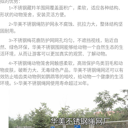
拟的优势：
不锈钢藏羚羊围网覆盖面积广，柔软，适应各种结构、
1>
形状的动物笼舍，安装灵活方便。
华美不锈钢绳防护网永不腐蚀、抗拉力大，整体结构坚
2>
固耐用。
不锈钢梅花鹿防护网网孔均匀，不遮挡视线，贴近自
3>
然、绿色环保，华美不锈钢围网能够给动物一个自然生态的生
活环境，从而让游客可以更加真实的观赏、了解动物。
不锈钢绳动物笼舍网触感柔软，高效保护鸟类羽毛和动
4>
物皮肤，破断力大、无毒绿色产品，华美不锈钢绳网还可以有
效防止啮齿类动物例如鹦鹉等的啮咬，给动物一个健康的生活
环境。
华美不锈钢绳网使用寿命超过
年。
5>
30