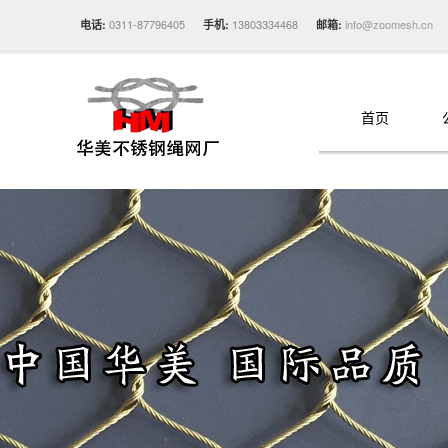
0311-87796405
13803334468
info@zoomesh.cn
电话:
手机:
邮箱:
首页