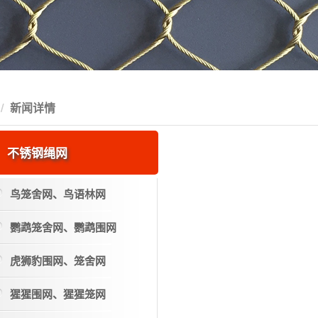
新闻详情
不锈钢绳网
鸟笼舍网、鸟语林网
鹦鹉笼舍网、鹦鹉围网
虎狮豹围网、笼舍网
猩猩围网、猩猩笼网