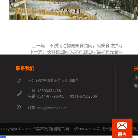
上一篇：不锈钢动物园笼舍围网，鸟笼舍防护网
下一篇：长臂猿围网/大猩猩围栏网/黑猩猩笼舍网
联系我们
我
河北石家庄市友谊北大街368号
手机: 13803334468
电话: 0311-87796405 0311-67502306
邮箱:
info@zoomesh.cn
Copyright © 2015 华美不锈钢绳网厂/
冀ICP备09046155号
技术支持：华美不锈