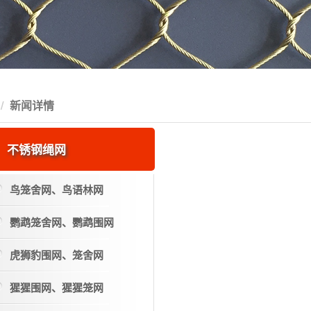
新闻详情
不锈钢绳网
鸟笼舍网、鸟语林网
鹦鹉笼舍网、鹦鹉围网
虎狮豹围网、笼舍网
猩猩围网、猩猩笼网