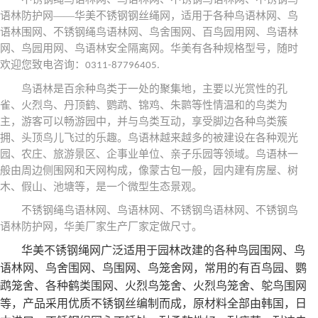
语林防护网——华美不锈钢钢丝绳网，适用于各种鸟语林网、鸟
语林围网、不锈钢绳鸟语林网、鸟舍围网、百鸟园用网、鸟语林
网、鸟园用网、鸟语林安全隔离网。华美有各种规格型号，随时
欢迎您致电咨询：
0311-87796405.
鸟语林是百余种鸟类于一处的聚集地，主要以光赏性的孔
雀、火烈鸟、丹顶鹤、鹦鹉、锦鸡、朱鹮等性情温和的鸟类为
主，游客可以畅游园中，并与鸟类互动，享受脚边各种鸟类簇
拥、头顶鸟儿飞过的乐趣。鸟语林越来越多的被建设在各种观
光
园、农庄、旅游景区、企事业单位、亲子乐园等领域。鸟语林一
般由周边侧围网和天网构成，像蒙古包一般，园内建有房屋、树
木、假山、池塘等，是一个微型生态景观。
不锈钢绳鸟语林网、鸟语林网、不锈钢鸟语林网、不锈钢鸟
语林防护网，华美厂家
生
产厂家定做尺寸。
华美
不锈钢绳网广泛适用于园林改建的各种鸟园围网、鸟
语林网、鸟舍围网、鸟围网、鸟笼舍网，常用的有百鸟园、鹦
鹉笼舍、各种鹤类围网、火烈鸟笼舍、火烈鸟笼舍、鸵鸟围网
等，产品采用优质不锈钢丝编制而成，原材料全部由韩国，日