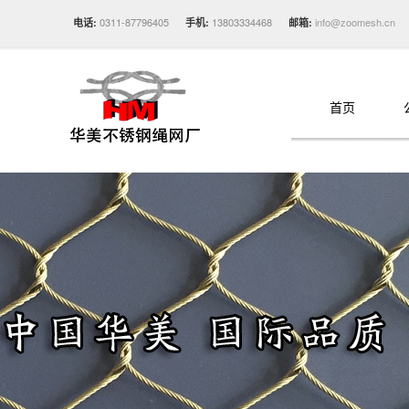
0311-87796405
13803334468
info@zoomesh.cn
电话:
手机:
邮箱:
首页