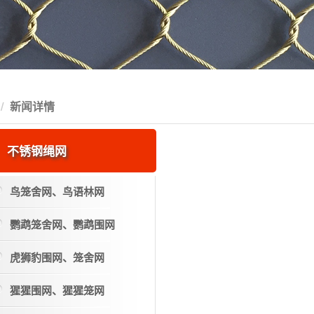
新闻详情
不锈钢绳网
鸟笼舍网、鸟语林网
鹦鹉笼舍网、鹦鹉围网
虎狮豹围网、笼舍网
猩猩围网、猩猩笼网