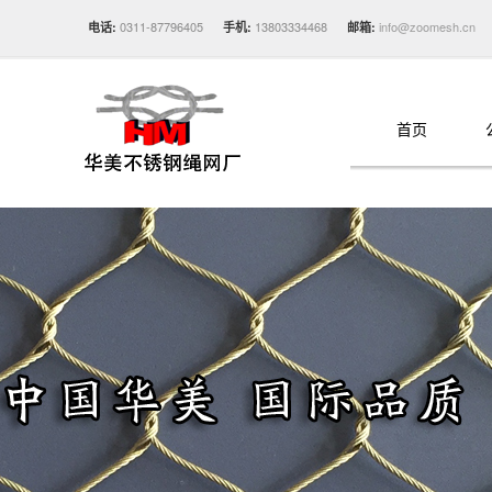
0311-87796405
13803334468
info@zoomesh.cn
电话:
手机:
邮箱:
首页