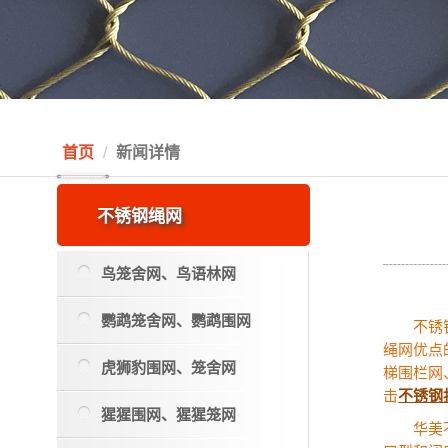
首页
新闻详情
不锈钢绳网
鸟笼舍网、鸟语林网
鹦鹉笼舍网、鹦鹉围网
不锈
绳网优点
虎狮豹围网、笼舍网
梯围栏网
击
不锈钢
猩猩围网、猩猩笼网
华美