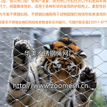
口型，但以闭口型广受用户喜爱，因为闭口卡扣比开口卡扣更具牢固
尺寸，网面整体性好，适用于各种形状的装饰防护结构上。柔软性好
为华美不锈钢扣网、不锈钢扣绳网用于动物园围栏网场所和表演场防
0311-877
解更多不锈钢丝绳扣网规格参数或有任何疑问，可随时联系我们