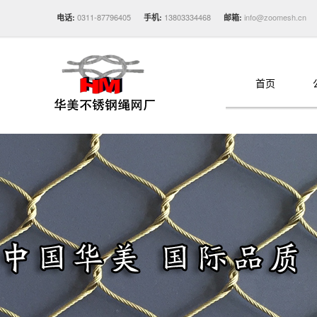
0311-87796405
13803334468
info@zoomesh.cn
电话:
手机:
邮箱:
首页