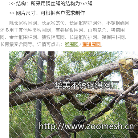
>> 结构：所采用钢丝绳的结构为7x7绳
>> 网片尺寸：可根据客户需求制作
除长尾猴围网、长尾猴笼舍、长尾猴防护网外，不锈钢绳网
还多用于其他种类猴围网，有卷尾猴围网、山魈笼舍、狒狒围
网、金丝猴围栏网、狐猴隔离网、长尾猴防护网、猩猩围栏网、
长臂猿笼舍网等。详情可点击：
猴围网
猩猩围网
。
/