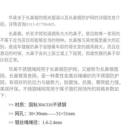
华美关于长鼻猴的相关报道以及长鼻猴防护网的详细信息介
绍，详情咨询0311-87796405.
长鼻猴，听名字就知道拥有大大的鼻子。是目前唯一发现的
不属于反刍亚目却能够反刍的物种。长鼻猴与其他猴类最大的区
别，是成年雄猴的鼻子会随着年龄的增长变的越来越大，而且在
激动的时候，大鼻子会向上挺立或上下摇晃，但雌性猴的鼻子却
比较正常。
华美不锈钢绳网用于长鼻猴防护网，又被称为长鼻猴围
网、长鼻猴笼舍网，是一种柔性金属丝绳编织的不锈钢防护
网，有很好的抗拉力与破断力，耐腐蚀，抗撕、攀爬能力强，
美观环保，不锈钢绳网常用于猴子围栏网场所的规格参数如
下：
>> 材质：国标304/316不锈钢
>> 网孔：30×30mm——51×51mm
>> 钢丝绳绳径：1.6-2.4mm