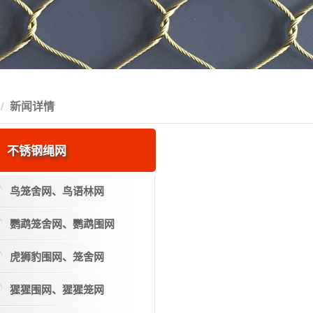
新闻详情
不锈钢绳网
鸟笼舍网、鸟语林网
鹦鹉笼舍网、鹦鹉围网
虎狮豹围网、笼舍网
猩猩围网、猩猩笼网