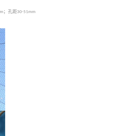
；孔距
mm
30-51mm