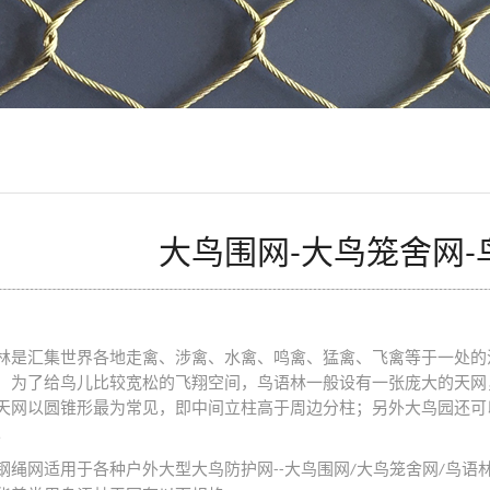
大鸟围网-大鸟笼舍网-
林是汇集世界各地走禽、涉禽、水禽、鸣禽、猛禽、飞禽等于一处的
，为了给鸟儿比较宽松的飞翔空间，鸟语林一般设有一张庞大的天网
天网以圆锥形最为常见，即中间立柱高于周边分柱；另外大鸟园还可
。
钢绳网适用于各种户外大型大鸟防护网
大鸟围网
大鸟笼舍网
鸟语
--
/
/