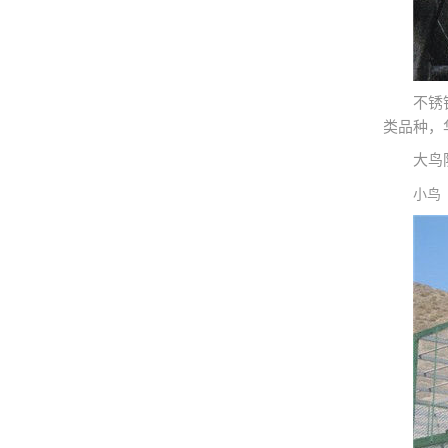
不锈
类品种，
大鸟
小鸟