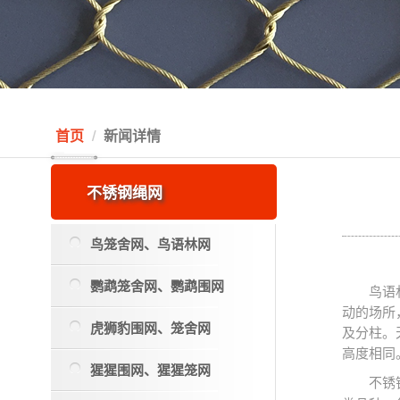
首页
新闻详情
不锈钢绳网
鸟笼舍网、鸟语林网
鹦鹉笼舍网、鹦鹉围网
鸟语
动的场所
虎狮豹围网、笼舍网
及分柱。
高度相同
猩猩围网、猩猩笼网
不锈