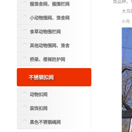
类品种，
猴笼舍网、猴围栏网
大鸟
小动物围网、笼舍网
小鸟
食草动物围栏网
其他动物围网、笼舍
桥梁、楼梯防护网
不锈钢扣网
动物扣网
装饰扣网
黑色不锈钢绳网