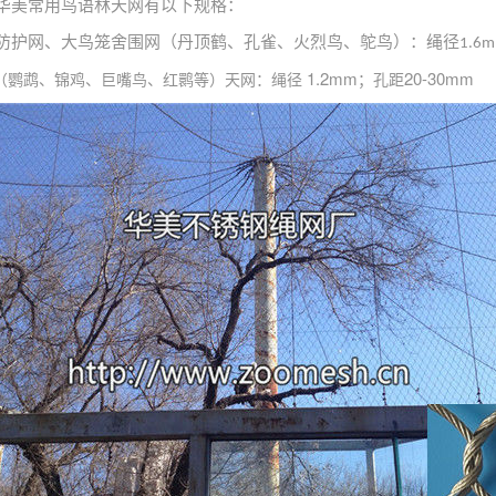
华美常用鸟语林天网有以下规格：
防护网、大鸟笼舍围网（丹顶鹤、孔雀、火烈鸟、鸵鸟）：绳径
1.6
1.2mm
20-30mm
（鹦鹉、锦鸡、巨嘴鸟、红鹮等）天网：绳径
；孔距