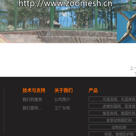
上
技术与支持
关于我们
产品
我们的服务
公司简介
鸟笼舍网、鸟语林网
虎狮豹围网、笼舍网
我们提供的支持
工厂分布
猴笼舍网、猴围栏网
食草动物围栏网
动物扣网
桥梁、楼梯防护网