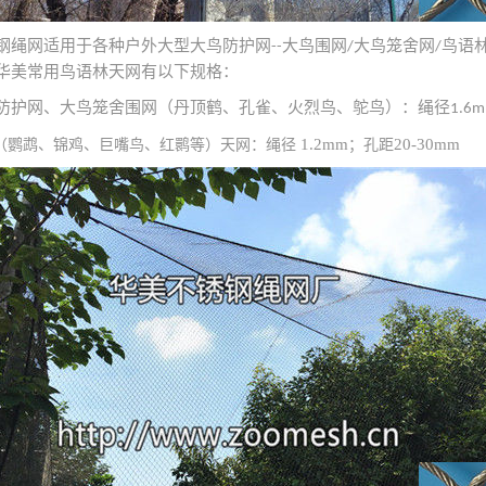
钢绳网适用于各种户外大型大鸟防护网
大鸟围网
大鸟笼舍网
鸟语
--
/
/
华美常用鸟语林天网有以下规格：
防护网、大鸟笼舍围网（丹顶鹤、孔雀、火烈鸟、鸵鸟）：绳径
1.6
1.2mm
20-30mm
（鹦鹉、锦鸡、巨嘴鸟、红鹮等）天网：绳径
；孔距