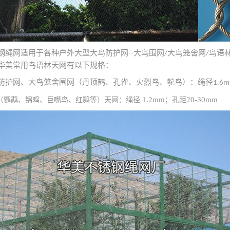
钢绳网适用于各种户外大型大鸟防护网
大鸟围网
大鸟笼舍网
鸟语
--
/
/
华美常用鸟语林天网有以下规格：
防护网、大鸟笼舍围网（丹顶鹤、孔雀、火烈鸟、鸵鸟）：绳径
1.6
1.2mm
20-30mm
（鹦鹉、锦鸡、巨嘴鸟、红鹮等）天网：绳径
；孔距