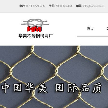
0311-87796405
13803334468
info@zoomesh.cn
电话:
手机:
邮箱:
首页