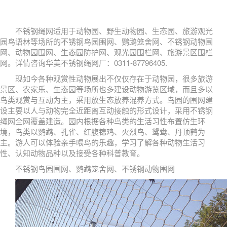
不锈钢绳网适用于动物园、野生动物园、生态园、旅游观光
园鸟语林等场所的不锈钢鸟园围网、鹦鹉笼舍网、不锈钢动物围
网、动物园围网、生态园防护网、观光园围栏网、旅游景区围栏
网。详情咨询华美不锈钢绳网厂：0311-87796405.
现如今各种观赏性动物展出不仅仅存在于动物园，很多旅游
景区、农家乐、生态园等场所也多建设动物游览区域，而且多以
鸟类观赏与互动为主，采用放生态放养混养方式。鸟园的围网建
设主要以人与动物完全近距离互动接触的形式设计，采用不锈钢
绳网全网覆盖建造。园内根据各种鸟类的生活习性布置仿生环
境，鸟类以鹦鹉、孔雀、红腹锦鸡、火烈鸟、鸳鸯、丹顶鹤为
主。游人可以体验亲手喂鸟的乐趣，学习了解各种动物生活习
性、认知动物品种以及接受各种科普教育。
不锈钢鸟园围网、鹦鹉笼舍网、不锈钢动物围网