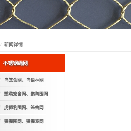
新闻详情
不锈钢绳网
鸟笼舍网、鸟语林网
鹦鹉笼舍网、鹦鹉围网
虎狮豹围网、笼舍网
猩猩围网、猩猩笼网