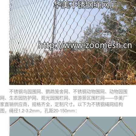
不锈钢鸟园围网、鹦鹉笼舍网、不锈钢动物围网、动物园围
网、生态园防护网、观光园围栏网、旅游景区围栏网——华美厂
家直销供应商，规格齐全，定制尺寸。以下为不锈钢绳网结构
图，绳径1.2-3.2mm，孔距20-150mm：