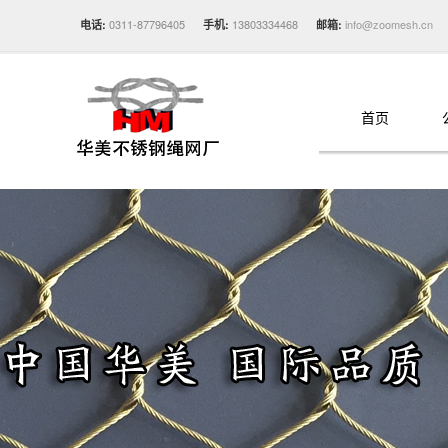
0311-87796405
13803334468
info@zoomesh.cn
电话:
手机:
邮箱:
首页