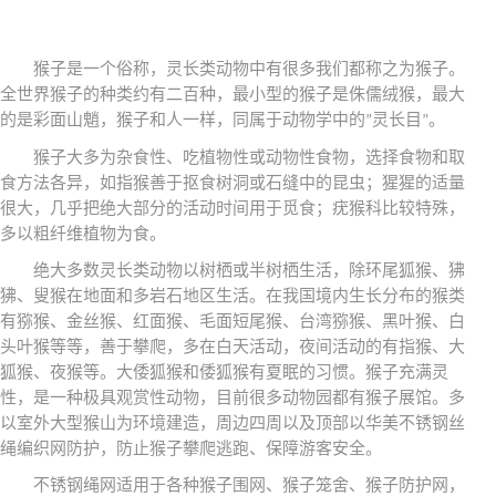
猴子是一个俗称，灵长类动物中有很多我们都称之为猴子。
全世界猴子的种类约有二百种，最小型的猴子是侏儒绒猴，最大
的是彩面山魈，猴子和人一样，同属于动物学中的
灵长目
。
”
”
猴子大多为杂食性、吃植物性或动物性食物，选择食物和取
食方法各异，如指猴善于抠食树洞或石缝中的昆虫；猩猩的适量
很大，几乎把绝大部分的活动时间用于觅食；疣猴科比较特殊，
多以粗纤维植物为食。
绝大多数灵长类动物以树栖或半树栖生活，除环尾狐猴、狒
狒、叟猴在地面和多岩石地区生活。在我国境内生长分布的猴类
有猕猴、金丝猴、红面猴、毛面短尾猴、台湾猕猴、黑叶猴、白
头叶猴等等，善于攀爬，多在白天活动，夜间活动的有指猴、大
狐猴、夜猴等。大倭狐猴和倭狐猴有夏眠的习惯。猴子充满灵
性，是一种极具观赏性动物，目前很多动物园都有猴子展馆。多
以室外大型猴山为环境建造，周边四周以及顶部以华美不锈钢丝
绳编织网防护，防止猴子攀爬逃跑、保障游客安全。
不锈钢绳网适用于各种猴子围网、猴子笼舍、猴子防护网，