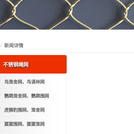
新闻详情
不锈钢绳网
鸟笼舍网、鸟语林网
鹦鹉笼舍网、鹦鹉围网
虎狮豹围网、笼舍网
猩猩围网、猩猩笼网