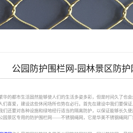
公园防护围栏网-园林景区防护
繁华的都市生活固然能够使人们的生活多姿多彩，但是时间久了也会
人们喜爱，建设这些休闲场所也势在必行。首先在建设中我们要保证
我们还要对各种设施和绿地经行适当的隔离防护，以保证能够长久使
公园景区专用的防护围栏网——不锈钢绳网，它是华美不锈钢绳网厂