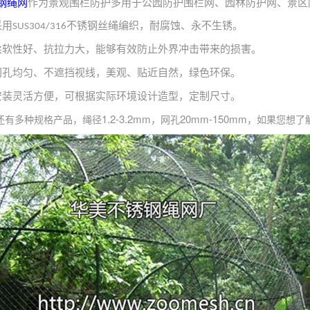
钢绳网
作为景观围栏防护多用于公园防护围栏网、园林防护网、景区
采用
不锈钢丝绳编织，耐腐蚀、永不生锈。
SUS304/316
柔软性好、抗拉力大，能够有效防止外界冲击带来的损害。
网孔均匀、不遮挡视线，美观、贴近自然，绿色环保。
安装灵活方便，可根据实际环境设计造型，定制尺寸。
1.2-3.2mm
20mm-150mm
还有多种规格产品，绳径
，网孔
，如果您想了