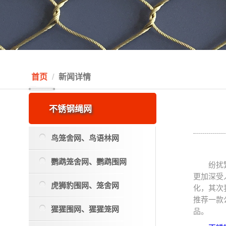
首页
新闻详情
不锈钢绳网
鸟笼舍网、鸟语林网
鹦鹉笼舍网、鹦鹉围网
纷扰
更加深受
虎狮豹围网、笼舍网
化，其次
推荐一款
猩猩围网、猩猩笼网
品。