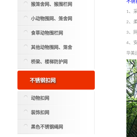
不锈
猴笼舍网、猴围栏网
、
1
小动物围网、笼舍网
、
2
食草动物围栏网
、
3
、
4
其他动物围网、笼舍
华美
桥梁、楼梯防护网
不锈钢扣网
动物扣网
装饰扣网
黑色不锈钢绳网