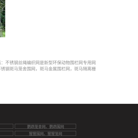
篇：不锈钢丝绳编织网是新型环保动物围栏网专用网
不锈钢斑马笼舍围网，斑马金属围栏网，斑马隔离栅
鹦鹉笼舍网、鹦鹉围网
猩猩围网、猩猩笼网