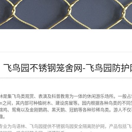
飞鸟园不锈钢笼舍网-飞鸟园防护
林是集飞鸟类观赏、表演及科普教育为一体的休闲游乐场所。一般占
m
之间，其内部可种植树木、建设房屋等。园内根据各种鸟类的不同
锦鸡、鸳鸯以及金刚鹦鹉、黑天鹅、冠鹤等各种珍稀鸟类。游人不仅
趣。
专业为鸟语林、飞鸟园提供不锈钢鸟园安全隔离防护网，产品包括飞