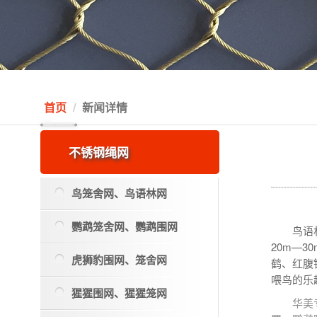
首页
新闻详情
不锈钢绳网
鸟笼舍网、鸟语林网
鹦鹉笼舍网、鹦鹉围网
鸟语
20m—30
虎狮豹围网、笼舍网
鹤、红腹
喂鸟的乐
猩猩围网、猩猩笼网
华美