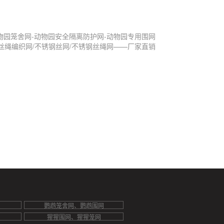
物园笼舍网-动物园安全隔离防护网-动物园专用围网
丝绳编织网/不锈钢丝网/不锈钢丝绳网——厂家直销
鹦鹉笼舍网、鹦鹉围网
猩猩围网、猩猩笼网