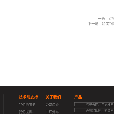
上一篇：动
下一篇：精美钢
技术与支持
关于我们
产品
我们的服务
公司简介
鸟笼舍网、鸟语林网
虎狮豹围网、笼舍网
我们提供的支持
工厂分布