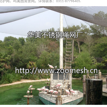
防护网、鸣禽园笼舍网。详情联系：
0311-87796405.