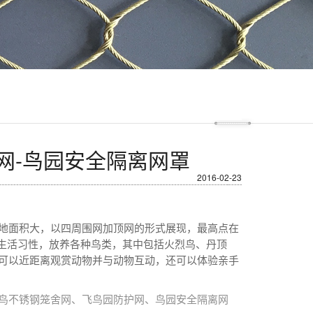
网-鸟园安全隔离网罩
2016-02-23
地面积大，以四周围网加顶网的形式展现，最高点在
生活习性，放养各种鸟类，其中包括火烈鸟、丹顶
可以近距离观赏动物并与动物互动，还可以体验亲手
鸟不锈钢笼舍网、飞鸟园防护网、鸟园安全隔离网