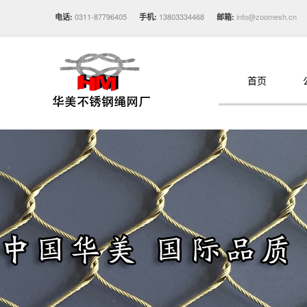
0311-87796405
13803334468
info@zoomesh.cn
电话:
手机:
邮箱:
首页