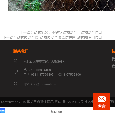
上一篇：动物笼舍、不锈钢动物笼舍、动物笼舍围网
下一篇：动物园笼舍网-动物园安全隔离防护网-动物园专用围网
联系我们
我
河北石家庄市友谊北大街368号
手机: 13803334468
电话: 0311-87796405 0311-67502306
邮箱:
info@zoomesh.cn
Copyright © 2015 华美不锈钢绳网厂/
冀ICP备09046155号
技术支持：华美不锈
钢绳网厂