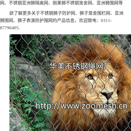
网、不锈钢亚洲狮隔离网、刚果狮不锈钢笼舍网、亚洲狮围网等
欲了解更多关于不锈钢狮子防护网、狮子笼舍围栏网、亚洲
狮围网、狮子表演防护围网的产品信息，欢迎致电：0311-
87796405.