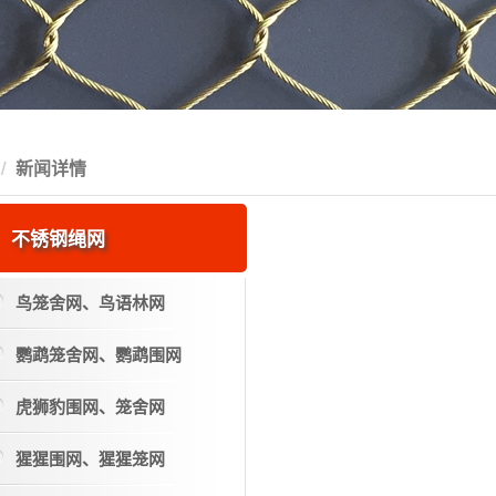
新闻详情
不锈钢绳网
鸟笼舍网、鸟语林网
鹦鹉笼舍网、鹦鹉围网
虎狮豹围网、笼舍网
猩猩围网、猩猩笼网