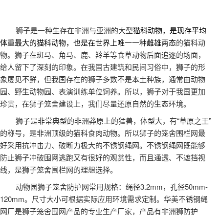
狮子是一种生存在非洲与亚洲的大型
猫科动物
，是现存平均
体重最大的
猫科动物
，也是在世界上唯一一种
雌雄两态
的猫科动
物。狮子在斑马、角马、鹿、羚羊等食草动物后面追逐的场面，
给人留下了深刻的印象。在我国古建筑和民间习俗中，狮子的形
象屡见不鲜，但我国存在的狮子多数不是本土种族，通常由动物
园、野生动物园、表演训练单位饲养。所以，狮子对于我国更加
珍贵，在狮子笼舍建设上，我们尽量还原自然的生态环境。
“
”
狮子是非常典型的非洲莽原上的猛兽
，体型大，有
草原之王
的称号，是非洲顶级的猫科食肉动物。所以狮子的笼舍围栏网最
好采用抗冲击力、破断力极大的不锈钢绳网。不锈钢绳网既能够
防止狮子冲破围网逃跑又有很好的观赏性，而且通透、不遮挡视
线，是狮子笼舍围栏网的理想选择。
3.2mm
50mm-
动物园狮子笼舍防护网常用规格：绳径
，孔径
120mm
。尺寸大小可根据实际应用环境需求定制。华美不锈钢绳
网厂是狮子笼舍围网产品的专业生产厂家，产品有非洲狮防护