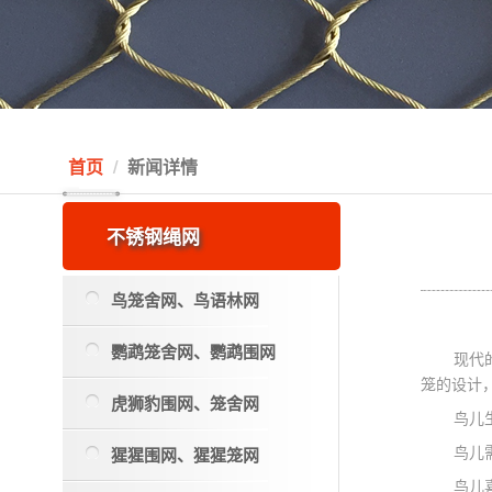
首页
新闻详情
不锈钢绳网
鸟笼舍网、鸟语林网
鹦鹉笼舍网、鹦鹉围网
现代
笼的设计
虎狮豹围网、笼舍网
鸟儿
猩猩围网、猩猩笼网
鸟儿
鸟儿