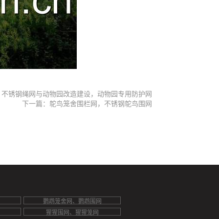
：不锈钢绳网与动物园改造建设，动物园专用防护网
下一篇：鸵鸟笼舍围栏网，不锈钢鸵鸟围网
鹦鹉笼舍网、鹦鹉围网
猩猩围网、猩猩笼网