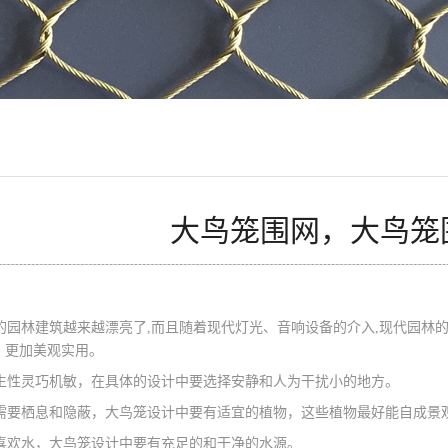
大鸟笼围网，大鸟笼
的园林建筑越来越漂亮了,而且随着现代灯光、音响设备的介入,现代园林
，更加美观实用。
生性灵巧机敏，在具体的设计中要选择安静和人为干扰小的地方。
需要栖息和隐蔽，大鸟笼设计中要有适宜的植物，这些植物最好能自成景
喜欢水，大鸟笼设计中要有充足的和干净的水源。