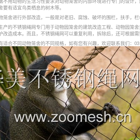
据不用动物的生活习性要求对动物笼舍的内部环境进行专门的设计，
舍要有适宜鸟类栖息的树木等。
物笼舍进行外部改造，一般是对老旧、腐蚀、破坏的围栏，扶手，栏
生产的不锈钢绳网专门用于动物园笼舍的建筑改造工程、动物园笼舍
护改造成本。而且，不锈钢绳网可以重复利用，拆除后，还可根据需
有适合不同动物笼舍的不同规格，如有您有兴趣，欢迎联系我们：0311-67