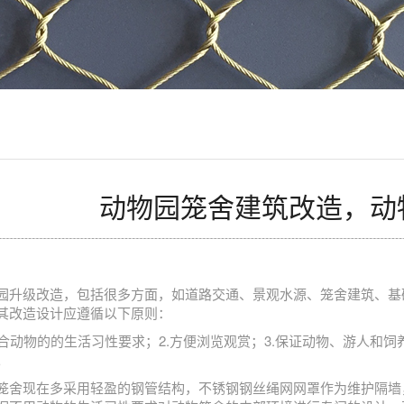
动物园笼舍建筑改造，动
园升级改造，包括很多方面，如道路交通、景观水源、笼舍建筑、基
其改造设计应遵循以下原则：
 符合动物的的生活习性要求；2.方便浏览观赏；3.保证动物、游人和饲
。
笼舍现在多采用轻盈的钢管结构，不锈钢钢丝绳网网罩作为维护隔墙