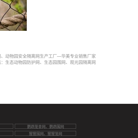
网、动物园安全隔离网生产工厂—华美专业销售厂家
篇：生态动物园防护网、生态园围网、观光园隔离网
鹦鹉笼舍网、鹦鹉围网
猩猩围网、猩猩笼网