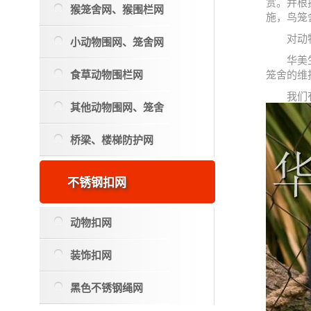
赏。并根
猴笼舍网、猴围栏网
施，鸟笼
对动
小动物围网、笼舍网
华美
食草动物围栏网
笼舍的维
我们
其他动物围网、笼舍
桥梁、楼梯防护网
不锈钢扣网
动物扣网
装饰扣网
黑色不锈钢绳网