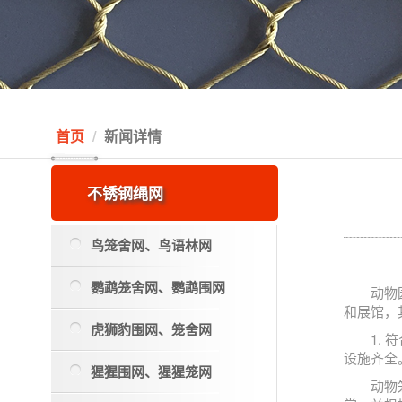
首页
新闻详情
不锈钢绳网
鸟笼舍网、鸟语林网
鹦鹉笼舍网、鹦鹉围网
动物
和展馆，
虎狮豹围网、笼舍网
1.
设施齐全
猩猩围网、猩猩笼网
动物